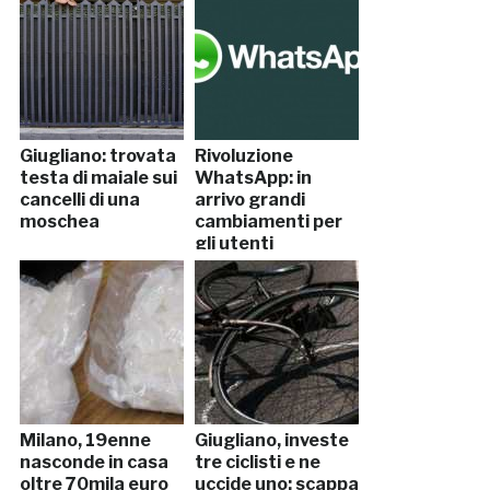
Giugliano: trovata
Rivoluzione
testa di maiale sui
WhatsApp: in
cancelli di una
arrivo grandi
moschea
cambiamenti per
gli utenti
Milano, 19enne
Giugliano, investe
nasconde in casa
tre ciclisti e ne
oltre 70mila euro
uccide uno: scappa