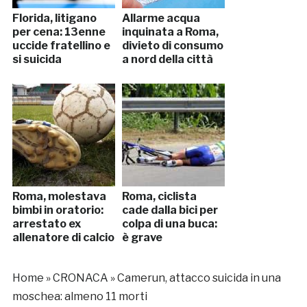
Florida, litigano
Allarme acqua
per cena: 13enne
inquinata a Roma,
uccide fratellino e
divieto di consumo
si suicida
a nord della città
Roma, molestava
Roma, ciclista
bimbi in oratorio:
cade dalla bici per
arrestato ex
colpa di una buca:
allenatore di calcio
è grave
Home
»
CRONACA
»
Camerun, attacco suicida in una
moschea: almeno 11 morti