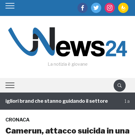
facebook
twitter
instagram
feedburn
La notizia è giovane
igliori brand che stanno guidando il settore
1 annofa
CRONACA
Camerun, attacco suicida in una