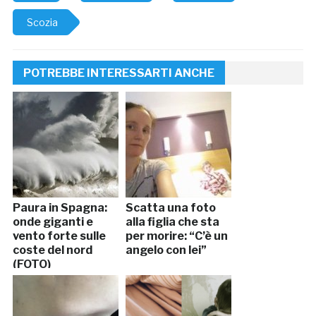
Scozia
POTREBBE INTERESSARTI ANCHE
Paura in Spagna:
Scatta una foto
onde giganti e
alla figlia che sta
vento forte sulle
per morire: “C’è un
coste del nord
angelo con lei”
(FOTO)