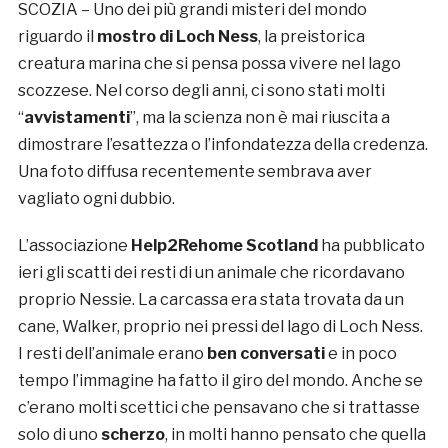
SCOZIA – Uno dei più grandi misteri del mondo
riguardo il
mostro di
Loch Ness
, la preistorica
creatura marina che si pensa possa vivere nel lago
scozzese. Nel corso degli anni, ci sono stati molti
“
avvistamenti
”, ma la scienza non è mai riuscita a
dimostrare l’esattezza o l’infondatezza della credenza.
Una foto diffusa recentemente sembrava aver
vagliato ogni dubbio.
L’associazione
Help2Rehome Scotland
ha pubblicato
ieri gli scatti dei resti di un animale che ricordavano
proprio Nessie. La carcassa era stata trovata da un
cane, Walker, proprio nei pressi del lago di Loch Ness.
I resti dell’animale erano
ben conversati
e in poco
tempo l’immagine ha fatto il giro del mondo. Anche se
c’erano molti scettici che pensavano che si trattasse
solo di uno
scherzo
, in molti hanno pensato che quella