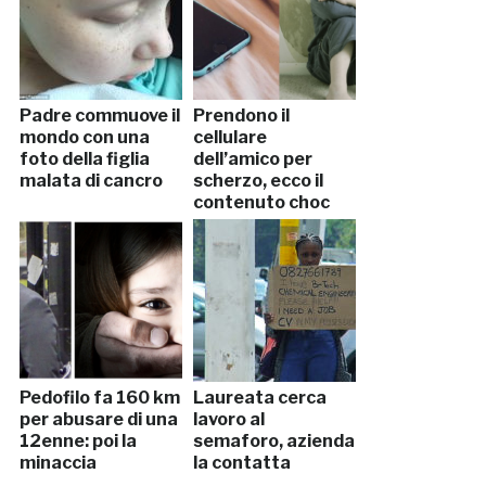
Padre commuove il
Prendono il
mondo con una
cellulare
foto della figlia
dell’amico per
malata di cancro
scherzo, ecco il
contenuto choc
Pedofilo fa 160 km
Laureata cerca
per abusare di una
lavoro al
12enne: poi la
semaforo, azienda
minaccia
la contatta