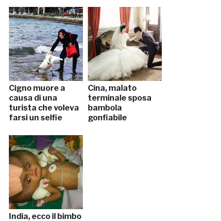
Cigno muore a
Cina, malato
causa di una
terminale sposa
turista che voleva
bambola
farsi un selfie
gonfiabile
India, ecco il bimbo