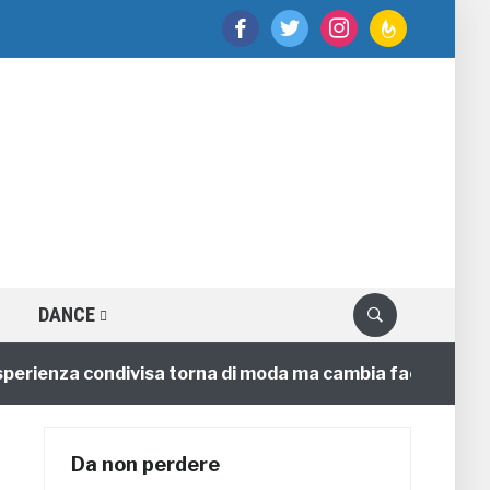
facebook
twitter
instagram
feedburner
DANCE
ienza condivisa torna di moda ma cambia faccia
4 an
Da non perdere