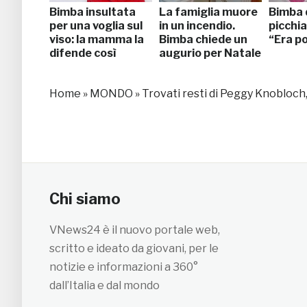
Bimba insultata
La famiglia muore
Bimba 
per una voglia sul
in un incendio.
picchia
viso: la mamma la
Bimba chiede un
“Era p
difende così
augurio per Natale
Home
»
MONDO
»
Trovati resti di Peggy Knobloc
Chi siamo
VNews24 è il nuovo portale web,
scritto e ideato da giovani, per le
notizie e informazioni a 360°
dall’Italia e dal mondo