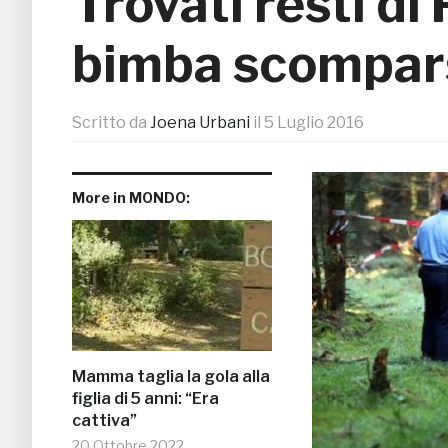
Trovati resti d
bimba scompar
Scritto da
Joena Urbani
il
5 Luglio 2016
More in MONDO:
Mamma taglia la gola alla
figlia di 5 anni: “Era
cattiva”
20 Ottobre 2022