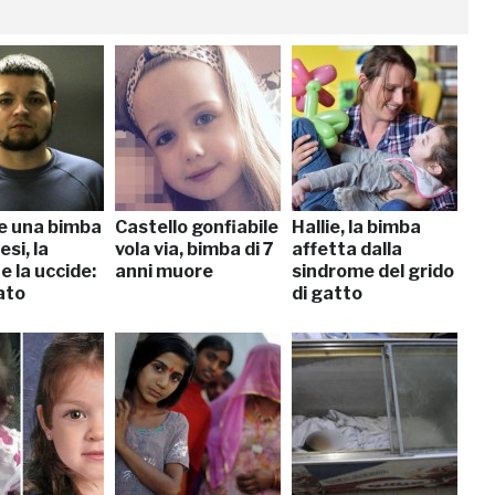
e una bimba
Castello gonfiabile
Hallie, la bimba
esi, la
vola via, bimba di 7
affetta dalla
e la uccide:
anni muore
sindrome del grido
ato
di gatto