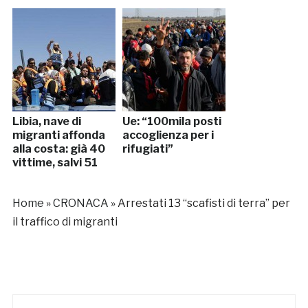
Libia, nave di
Ue: “100mila posti
migranti affonda
accoglienza per i
alla costa: già 40
rifugiati”
vittime, salvi 51
Home
»
CRONACA
»
Arrestati 13 “scafisti di terra” per
il traffico di migranti