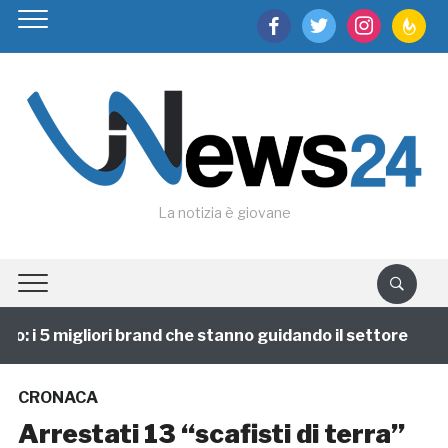
facebook
twitter
instagram
feedburn
La notizia è giovane
 i 5 migliori brand che stanno guidando il settore
1
CRONACA
Arrestati 13 “scafisti di terra”