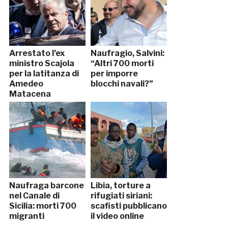
Arrestato l’ex
Naufragio, Salvini:
ministro Scajola
“Altri 700 morti
per la latitanza di
per imporre
Amedeo
blocchi navali?”
Matacena
Naufraga barcone
Libia, torture a
nel Canale di
rifugiati siriani:
Sicilia: morti 700
scafisti pubblicano
migranti
il video online