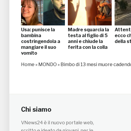
Usa: punisce la
Madre squarcia la
Attent
bambina
testa al figlio di 5
ecco ch
costringendola a
anni e chiude la
della s
mangiare il suo
ferita con la colla
vomito
Home
»
MONDO
»
Bimbo di 13 mesi muore cadendo d
Chi siamo
VNews24 è il nuovo portale web,
scritto e ideato da giovani, per le