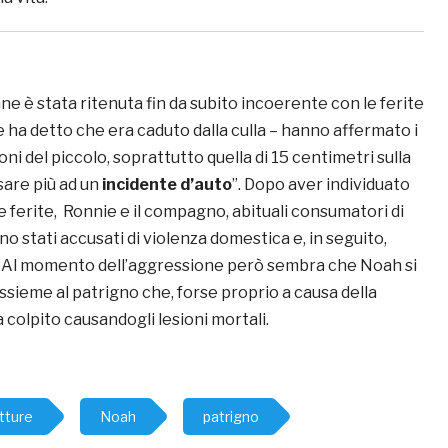
ne è stata ritenuta fin da subito incoerente con le ferite
 ha detto che era caduto dalla culla – hanno affermato i
oni del piccolo, soprattutto quella di 15 centimetri sulla
sare più ad un
incidente d’auto
”. Dopo aver individuato
le ferite, Ronnie e il compagno, abituali consumatori di
ono stati accusati di violenza domestica e, in seguito,
. Al momento dell’aggressione però sembra che Noah si
ssieme al patrigno che, forse proprio a causa della
a colpito causandogli lesioni mortali.
atture
Noah
patrigno