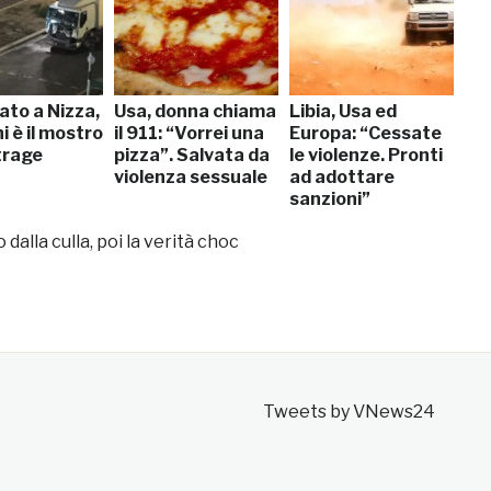
ato a Nizza,
Usa, donna chiama
Libia, Usa ed
i è il mostro
il 911: “Vorrei una
Europa: “Cessate
trage
pizza”. Salvata da
le violenze. Pronti
violenza sessuale
ad adottare
sanzioni”
alla culla, poi la verità choc
Tweets by VNews24