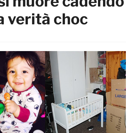
si muore cadendo
la verità choc