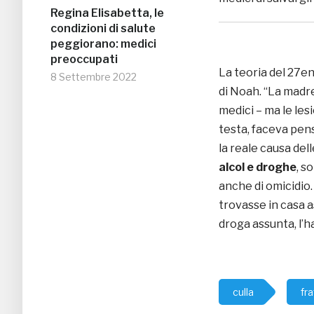
Regina Elisabetta, le
condizioni di salute
peggiorano: medici
preoccupati
La teoria del 27en
8 Settembre 2022
di Noah. “La madre
medici – ma le lesi
testa, faceva pen
la reale causa del
alcol e droghe
, s
anche di omicidio
trovasse in casa a
droga assunta, l’h
culla
fr