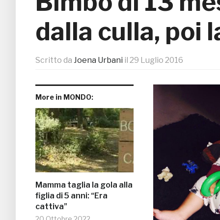
Bimbo di 13 me
dalla culla, poi 
Scritto da
Joena Urbani
il
29 Luglio 2016
More in MONDO:
Mamma taglia la gola alla
figlia di 5 anni: “Era
cattiva”
20 Ottobre 2022