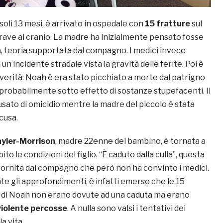
i soli 13 mesi, è arrivato in ospedale con
15 fratture
sul
grave al cranio. La madre ha inizialmente pensato fosse
a
, teoria supportata dal compagno. I medici invece
n incidente stradale vista la gravità delle ferite. Poi è
verità: Noah è era stato picchiato a morte dal patrigno
 probabilmente sotto effetto di sostanze stupefacenti. Il
sato di omicidio mentre la madre del piccolo è stata
cusa.
ayler-Morrison
, madre 22enne del bambino, è tornata a
to le condizioni del figlio. “È caduto dalla culla”, questa
 fornita dal compagno che però non ha convinto i medici.
te gli approfondimenti, è infatti emerso che le 15
o di Noah non erano dovute ad una caduta ma erano
violente percosse
. A nulla sono valsi i tentativi dei
la vita.