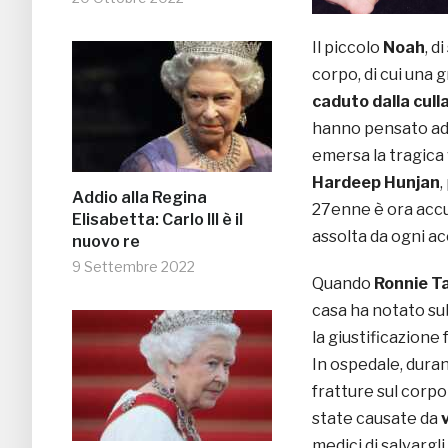
Il piccolo
Noah
, d
corpo, di cui una 
caduto dalla cull
hanno pensato ad u
emersa la tragica 
Hardeep Hunjan
,
Addio alla Regina
27enne è ora accu
Elisabetta: Carlo III è il
assolta da ogni ac
nuovo re
9 Settembre 2022
Quando
Ronnie T
casa ha notato subi
la giustificazione
In ospedale, duran
fratture sul corp
state causate da
medici di salvargli 