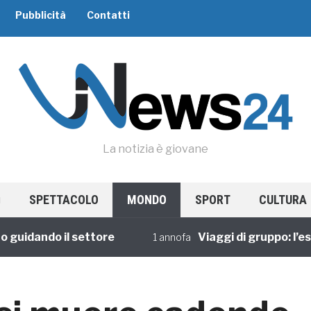
Pubblicità
Contatti
La notizia è giovane
SPETTACOLO
MONDO
SPORT
CULTURA
idando il settore
Viaggi di gruppo: l’esper
1 annofa