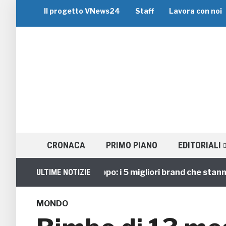
Il progetto VNews24
Staff
Lavora con noi
CRONACA
PRIMO PIANO
EDITORIALI
Viaggi di Gruppo: i 5 migliori brand che stanno gu
ULTIME NOTIZIE
MONDO