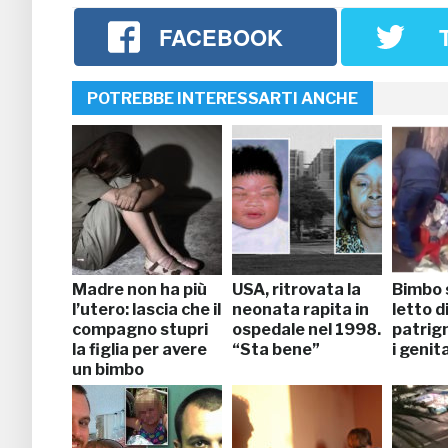
FACEBOOK
POTREBBE INTERESSARTI ANCHE
Madre non ha più
USA, ritrovata la
Bimbo s
l’utero: lascia che il
neonata rapita in
letto di
compagno stupri
ospedale nel 1998.
patrign
la figlia per avere
“Sta bene”
i genita
un bimbo