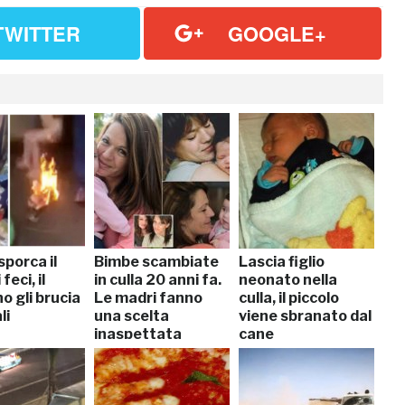
TWITTER
GOOGLE+
porca il
Bimbe scambiate
Lascia figlio
 feci, il
in culla 20 anni fa.
neonato nella
o gli brucia
Le madri fanno
culla, il piccolo
li
una scelta
viene sbranato dal
inaspettata
cane