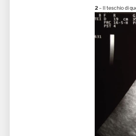
2
– Il teschio di q