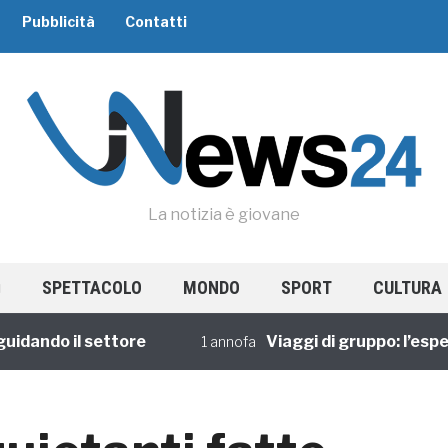
Pubblicità
Contatti
La notizia è giovane
SPETTACOLO
MONDO
SPORT
CULTURA
il settore
Viaggi di gruppo: l’esperienza 
1 annofa