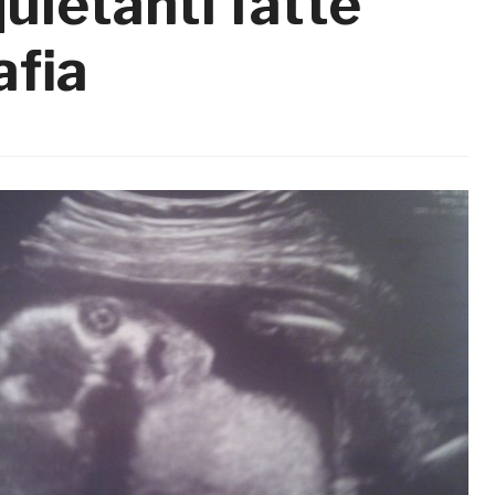
quietanti fatte
afia