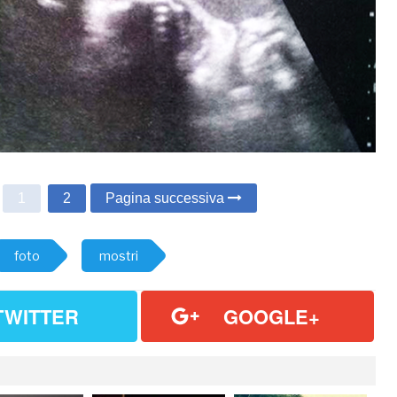
1
2
Pagina successiva
foto
mostri
TWITTER
GOOGLE+