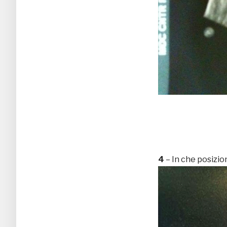
4
– In che posizio