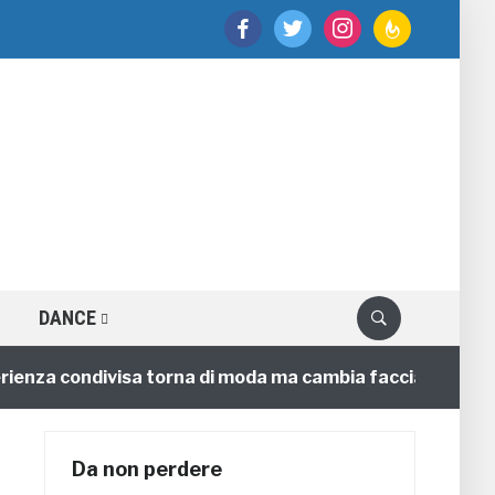
facebook
twitter
instagram
feedburner
DANCE
condivisa torna di moda ma cambia faccia
Ci
4 annifa
Da non perdere