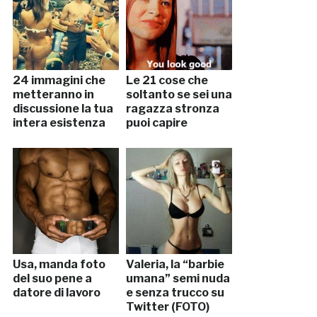
24 immagini che
Le 21 cose che
metteranno in
soltanto se sei una
discussione la tua
ragazza stronza
intera esistenza
puoi capire
Usa, manda foto
Valeria, la “barbie
del suo pene a
umana” semi nuda
datore di lavoro
e senza trucco su
Twitter (FOTO)