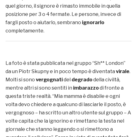
quel giorno, il signore è rimasto immobile in quella
posizione per 3 o 4 fermate. Le persone, invece di
fargli posto o aiutarlo, sembrano
ignorarlo
completamente.
La foto è stata pubblicata nel gruppo “Sh** London”
da un Piotr Skupny e in poco tempo è diventata
virale
.
Molti si sono
vergognati
del
degrado
della civiltà,
mentre altri si sono sentiti in
imbarazzo
di fronte a
questa triste realtà. “Mia mamma è disabile e ogni
volta devo chiedere a qualcuno di lasciarle il posto, è
vergognoso – ha scritto un altro utente sul gruppo – A
volte capita che la ignorino e rimettano la testa nel
giornale che stanno leggendo o si rimettono a