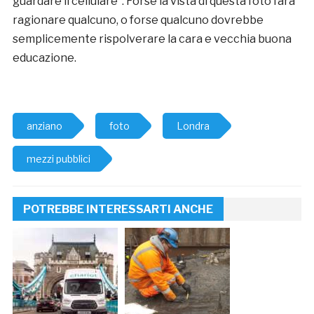
guardare il cellulare”. Forse la vista di questa foto farà
ragionare qualcuno, o forse qualcuno dovrebbe
semplicemente rispolverare la cara e vecchia buona
educazione.
anziano
foto
Londra
mezzi pubblici
POTREBBE INTERESSARTI ANCHE