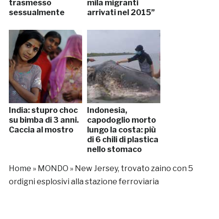
trasmesso
mila migranti
sessualmente
arrivati nel 2015”
India: stupro choc
Indonesia,
su bimba di 3 anni.
capodoglio morto
Caccia al mostro
lungo la costa: più
di 6 chili di plastica
nello stomaco
Home
»
MONDO
»
New Jersey, trovato zaino con 5
ordigni esplosivi alla stazione ferroviaria