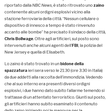
riportato dalla
NBC News
, è stato ritrovato uno
zaino
contenente alcuni ordigni esplosivi vicino alla
stazione ferroviaria della città. “Nessun cellulare o
dispositivo di innesco a tempo è stato rinvenuto
accanto alle bombe” ha precisato il sindaco della città,
Chris Bollwage
. Oltre agli artificieri, sul posto sono
intervenuti anche alcuni agenti dell’
FBI
, la polizia del
New Jersey e quella di Elisabeth.
Lo zaino è stato trovato in un
bidone della
spazzatura
ieri sera verso le 21:30 (ore 3:30 in Italia)
da due addetti alla raccolta dell’immondizia. Vedendo
che al suo interno era presenti diversi ordigni
esplosivi, i due hanno dato subito l’allarme temendo si
trattasse di un attentato terroristico. Giunti sul posto,
gli artificieri hanno subito esaminato il contenuto
dello zaino iniziando poi le manovre per la