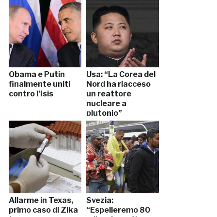
Obama e Putin
Usa: “La Corea del
finalmente uniti
Nord ha riacceso
contro l’Isis
un reattore
nucleare a
plutonio”
Allarme in Texas,
Svezia:
primo caso di Zika
“Espelleremo 80