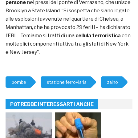
persone
nei pressi del ponte di Verrazano, che unisce
Brooklyn a State Island. “Si sospetta che siano legate
alle esplosioni avvenute nel quartiere di Chelsea, a
Manhattan, che ha provocato 29 feriti – ha dichiarato
l’FBI – Temiamo si tratti di una
cellula terroristica
con
molteplici componenti attiva tra gli stati di New York
e New Jersey”.
bombe
stazione ferroviaria
zaino
POTREBBE INTERESSARTI ANCHE