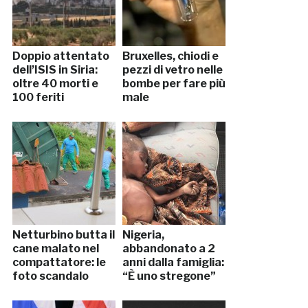
Doppio attentato
Bruxelles, chiodi e
dell’ISIS in Siria:
pezzi di vetro nelle
oltre 40 morti e
bombe per fare più
100 feriti
male
Netturbino butta il
Nigeria,
cane malato nel
abbandonato a 2
compattatore: le
anni dalla famiglia:
foto scandalo
“È uno stregone”