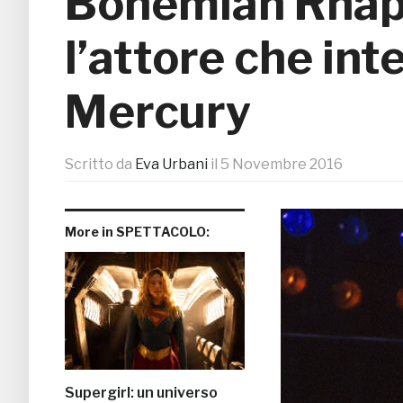
Bohemian Rhap
l’attore che in
Mercury
Scritto da
Eva Urbani
il
5 Novembre 2016
More in SPETTACOLO:
Supergirl: un universo