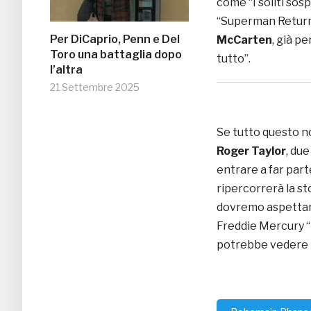
come “I soliti sosp
“Superman Returns
Per DiCaprio, Penn e Del
McCarten
, già p
Toro una battaglia dopo
tutto”.
l’altra
21 Settembre 2025
Se tutto questo 
Roger Taylor
, due
entrare a far par
ripercorrerà la sto
dovremo aspettare
Freddie Mercury “in
potrebbe vedere la