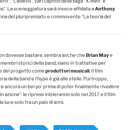
etti”, “L’allievo”, vari capitoli della saga “X-men” e
”. La sceneggiatura sarà invece affidata a
Anthony
enna del pluripremiato e commovente “La teoria del
non dovesse bastare, sembra anche che
Brian May
e
 membri storici della band, siano in trattative per
te del progetto come
produttori musicali
. Il film
ria della band e l’hype è già alle stelle. Purtroppo,
 ancora un bel po’ prima di poter finalmente rivedere
 azione”: le riprese inizieranno solo nel 2017 e il film
 luce solo tra un paio di anni.