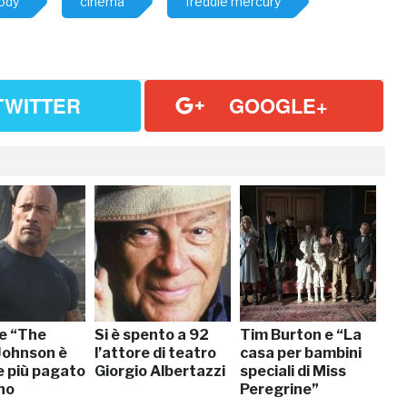
ody
cinema
freddie mercury
TWITTER
GOOGLE+
e “The
Si è spento a 92
Tim Burton e “La
Johnson è
l’attore di teatro
casa per bambini
e più pagato
Giorgio Albertazzi
speciali di Miss
no
Peregrine”