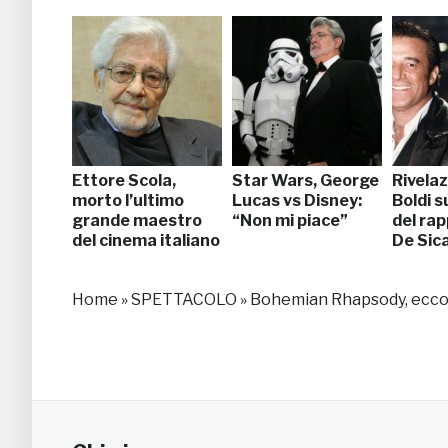
Ettore Scola,
Star Wars, George
Rivelaz
morto l’ultimo
Lucas vs Disney:
Boldi s
grande maestro
“Non mi piace”
del ra
del cinema italiano
De Sic
Home
»
SPETTACOLO
»
Bohemian Rhapsody, ecco 