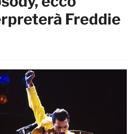
sody, ecco
terpreterà Freddie