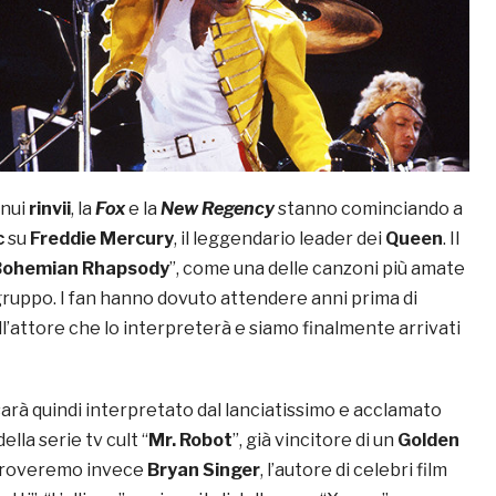
inui
rinvii
, la
Fox
e la
New Regency
stanno cominciando a
c
su
Freddie Mercury
, il leggendario leader dei
Queen
. Il
Bohemian Rhapsody
”, come una delle canzoni più amate
gruppo. I fan hanno dovuto attendere anni prima di
l’attore che lo interpreterà e siamo finalmente arrivati
arà quindi interpretato dal lanciatissimo e acclamato
 della serie tv cult “
Mr. Robot
”, già vincitore di un
Golden
a troveremo invece
Bryan Singer
, l’autore di celebri film