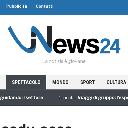
Pubblicità
Contatti
La notizia è giovane
SPETTACOLO
MONDO
SPORT
CULTURA
ando il settore
Viaggi di gruppo: l’esperie
1 annofa