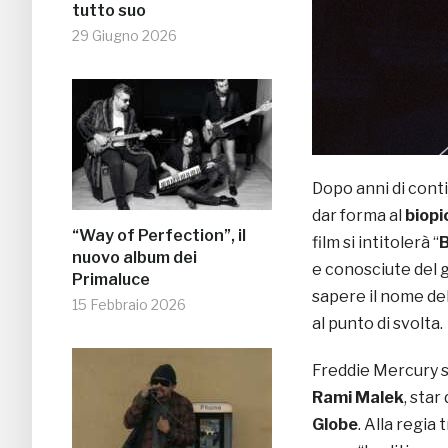
tutto suo
29 Giugno 2026
Dopo anni di cont
dar forma al
biopi
“Way of Perfection”, il
film si intitolerà “
nuovo album dei
e conosciute del 
Primaluce
sapere il nome del
15 Febbraio 2026
al punto di svolta.
Freddie Mercury s
Rami Malek
, star
Globe
. Alla regi