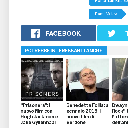
Bohemain Rhaps
Rami Malek
FACEBOOK
POTREBBE INTERESSARTI ANCHE
“Prisoners”: il
Benedetta Follia: a
Dwayn
nuovo film con
gennaio 2018 il
Rock” 
Hugh Jackman e
nuovo film di
l’attor
Jake Gyllenhaal
Verdone
dell’an