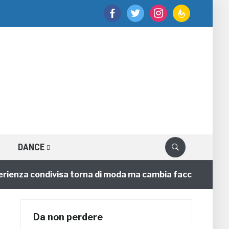
facebook
twitter
instagram
feedburner
DANCE
nza condivisa torna di moda ma cambia faccia
4 anni
Da non perdere