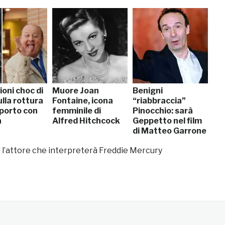
ioni choc di
Muore Joan
Benigni
ulla rottura
Fontaine, icona
“riabbraccia”
pporto con
femminile di
Pinocchio: sarà
a
Alfred Hitchcock
Geppetto nel film
di Matteo Garrone
l’attore che interpreterà Freddie Mercury