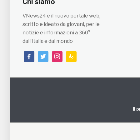
Chi siamo
VNews24 è il nuovo portale web,
scritto e ideato da giovani, per le
notizie e informazioni a 360°
dall’Italia e dal mondo
facebook
twitter
instagram
feedburner
Il