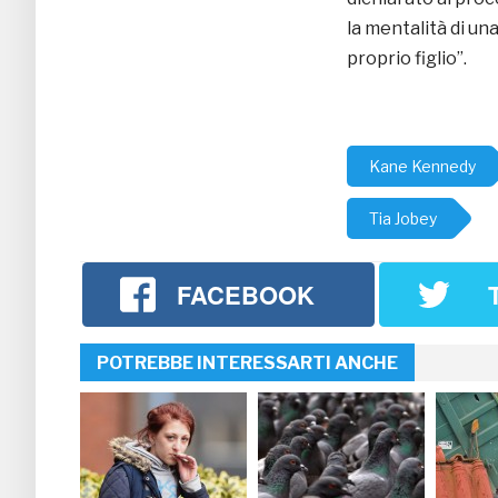
la mentalità di u
proprio figlio”.
Kane Kennedy
Tia Jobey
FACEBOOK
POTREBBE INTERESSARTI ANCHE