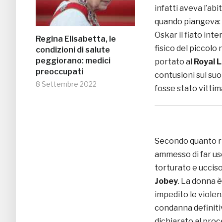
infatti aveva l’ab
quando piangeva: i
Oskar il fiato int
Regina Elisabetta, le
fisico del piccolo
condizioni di salute
peggiorano: medici
portato al
Royal 
preoccupati
contusioni sul su
8 Settembre 2022
fosse stato vittim
Secondo quanto r
ammesso di far us
torturato e ucciso
Jobey
. La donna 
impedito le violenz
condanna definitiva
dichiarato al proc