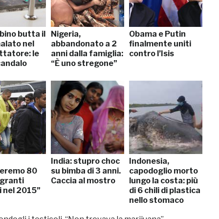
ino butta il
Nigeria,
Obama e Putin
alato nel
abbandonato a 2
finalmente uniti
tatore: le
anni dalla famiglia:
contro l’Isis
candalo
“È uno stregone”
India: stupro choc
Indonesia,
leremo 80
su bimba di 3 anni.
capodoglio morto
igranti
Caccia al mostro
lungo la costa: più
i nel 2015”
di 6 chili di plastica
nello stomaco