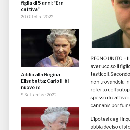
figlia di 5 anni: “Era
cattiva”
20 Ottobre 2022
REGNO UNITO – I
aver ucciso il figli
testicoli. Secondo 
Addio alla Regina
Elisabetta: Carlo III è il
non trovandola in 
nuovo re
referto dell’autop
9 Settembre 2022
spesso di cattivo
cannabis per fuma
L’ipotesi degli in
abbia deciso di sf