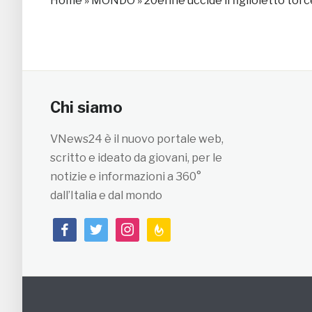
Home
»
MONDO
»
20enne uccide il figlioletto torc
Chi siamo
VNews24 è il nuovo portale web,
scritto e ideato da giovani, per le
notizie e informazioni a 360°
dall’Italia e dal mondo
facebook
twitter
instagram
feedburner