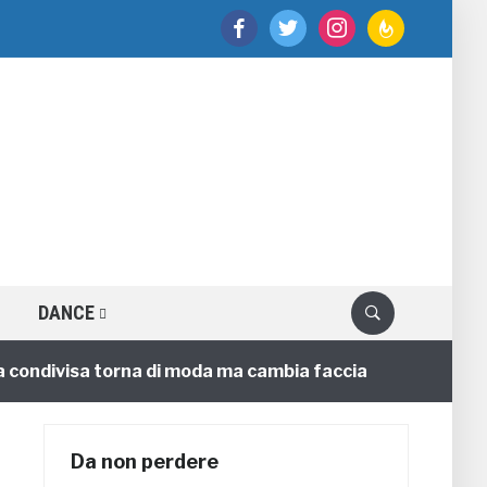
facebook
twitter
instagram
feedburner
DANCE
divisa torna di moda ma cambia faccia
Circo
4 annifa
Da non perdere