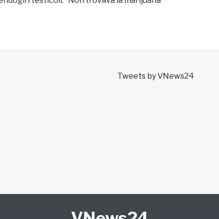
endogli i testicoli. “Non trovava la marijuana”
Tweets by VNews24
VNews24