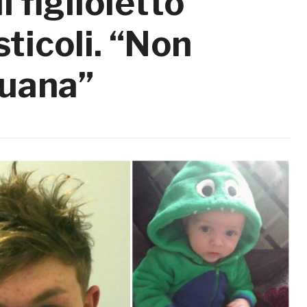
 figlioletto
sticoli. “Non
juana”