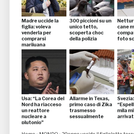
Madre uccide la
300 piccioni su un
Netturb
figlia: voleva
unico tetto,
cane m
venderla per
scoperta choc
compat
comprarsi
della polizia
foto s
marijuana
Usa: “La Corea del
Allarme in Texas,
Svezia:
Nord ha riacceso
primo caso di Zika
“Espel
un reattore
trasmesso
mila m
nucleare a
sessualmente
arrivat
plutonio”