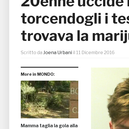
20enne uccide il
torcendogli i te
trovava la mari
Scritto da
Joena Urbani
il
11 Dicembre 2016
More in MONDO:
Mamma taglia la gola alla