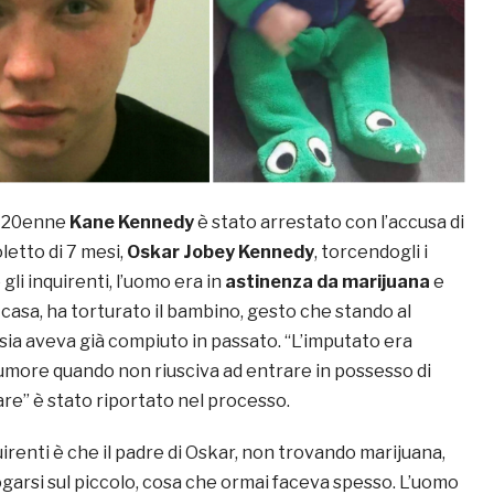
l 20enne
Kane Kennedy
è stato arrestato con l’accusa di
oletto di 7 mesi,
Oskar Jobey Kennedy
, torcendogli i
gli inquirenti, l’uomo era in
astinenza da marijuana
e
casa, ha torturato il bambino, gesto che stando al
sia aveva già compiuto in passato. “L’imputato era
 umore quando non riusciva ad entrare in possesso di
re” è stato riportato nel processo.
quirenti è che il padre di Oskar, non trovando marijuana,
ogarsi sul piccolo, cosa che ormai faceva spesso. L’uomo