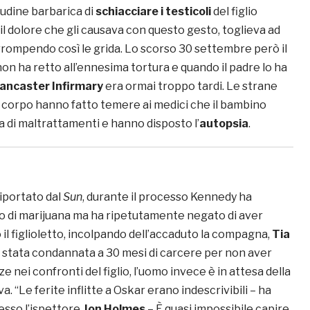
itudine barbarica di
schiacciare i testicoli
del figlio
l dolore che gli causava con questo gesto, toglieva ad
errompendo così le grida. Lo scorso 30 settembre però il
 non ha retto all’ennesima tortura e quando il padre lo ha
Lancaster Infirmary
era ormai troppo tardi. Le strane
o corpo hanno fatto temere ai medici che il bambino
a di maltrattamenti e hanno disposto l’
autopsia
.
iportato dal
Sun
, durante il processo Kennedy ha
o di marijuana ma ha ripetutamente negato di aver
 il figlioletto, incolpando dell’accaduto la compagna,
Tia
è stata condannata a 30 mesi di carcere per non aver
e nei confronti del figlio, l’uomo invece è in attesa della
. “Le ferite inflitte a Oskar erano indescrivibili – ha
esso l’ispettore
Jon Holmes
– È quasi impossibile capire