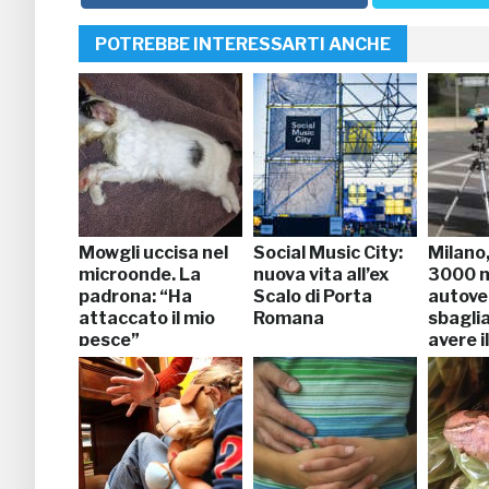
POTREBBE INTERESSARTI ANCHE
Mowgli uccisa nel
Social Music City:
Milano,
microonde. La
nuova vita all’ex
3000 m
padrona: “Ha
Scalo di Porta
autove
attaccato il mio
Romana
sbagli
pesce”
avere i