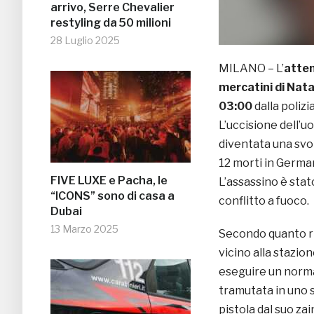
arrivo, Serre Chevalier
restyling da 50 milioni
28 Luglio 2025
MILANO – L’
atte
mercatini di Nata
03:00
dalla polizi
L’uccisione dell’
diventata una svo
12 morti in Germani
FIVE LUXE e Pacha, le
L’assassino è stat
“ICONS” sono di casa a
conflitto a fuoco.
Dubai
13 Marzo 2025
Secondo quanto rif
vicino alla stazio
eseguire un norm
tramutata in uno 
pistola dal suo za