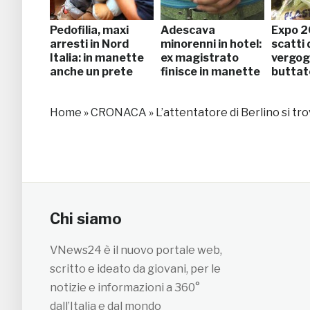
Pedofilia, maxi
Adescava
Expo 20
arresti in Nord
minorenni in hotel:
scatti 
Italia: in manette
ex magistrato
vergog
anche un prete
finisce in manette
buttato 
Home
»
CRONACA
»
L’attentatore di Berlino si tro
Chi siamo
VNews24 è il nuovo portale web,
scritto e ideato da giovani, per le
notizie e informazioni a 360°
dall’Italia e dal mondo