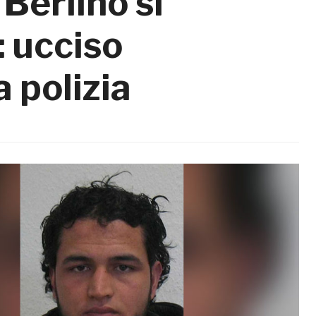
 Berlino si
: ucciso
 polizia