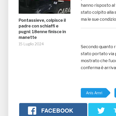
hanno risposto al 
stato colpito alla
ma le sue condizio
Pontassieve, colpisce il
padre con schiaffi e
pugni: 18enne finisce in
manette
15 Luglio 2024
Secondo quanto r
stato portato via p
mostrato che l’uo
conferma è arrivat
Anis Amri
FACEBOOK