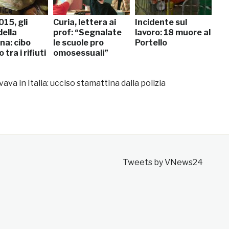
15, gli
Curia, lettera ai
Incidente sul
della
prof: “Segnalate
lavoro: 18 muore al
na: cibo
le scuole pro
Portello
tra i rifiuti
omosessuali”
vava in Italia: ucciso stamattina dalla polizia
Tweets by VNews24