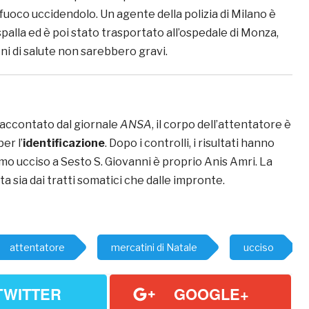
fuoco uccidendolo. Un agente della polizia di Milano è
 spalla ed è poi stato trasportato all’ospedale di Monza,
ni di salute non sarebbero gravi.
accontato dal giornale
ANSA
, il corpo dell’attentatore è
er l’
identificazione
. Dopo i controlli, i risultati hanno
mo ucciso a Sesto S. Giovanni è proprio Anis Amri. La
a sia dai tratti somatici che dalle impronte.
attentatore
mercatini di Natale
ucciso
TWITTER
GOOGLE+