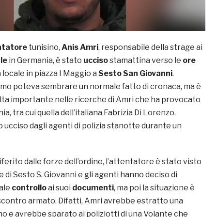
ntatore
tunisino,
Anis Amri
, responsabile della strage ai
le
in Germania, è stato
ucciso
stamattina verso le
ore
a locale in piazza I Maggio a
Sesto San Giovanni
.
uomo poteva sembrare un normale fatto di cronaca, ma è
lta importante nelle ricerche di Amri che ha provocato
a, tra cui quella dell’italiana Fabrizia Di Lorenzo.
o ucciso dagli agenti di polizia stanotte durante un
erito dalle forze dell’ordine, l’attentatore è stato visto
ne di Sesto S. Giovanni e gli agenti hanno deciso di
ale
controllo
ai suoi
documenti
, ma poi la situazione è
scontro armato. Difatti, Amri avrebbe estratto una
ino e avrebbe sparato ai poliziotti di una Volante che