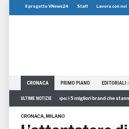
Il progetto VNews24
Staff
Lavora con noi
CRONACA
PRIMO PIANO
EDITORIALI
Viaggi di Gruppo: i 5 migliori brand che stanno gu
ULTIME NOTIZIE
CRONACA
,
MILANO