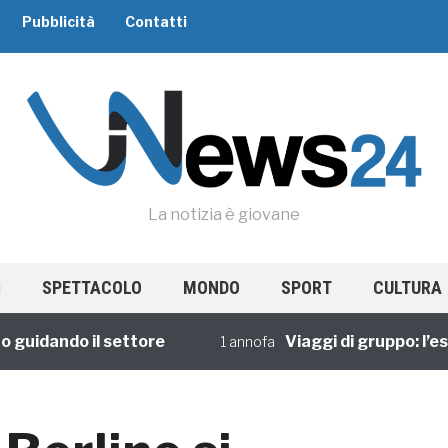
Pubblicità
Contatti
La notizia è giovane
SPETTACOLO
MONDO
SPORT
CULTURA
idando il settore
Viaggi di gruppo: l’esper
1 annofa