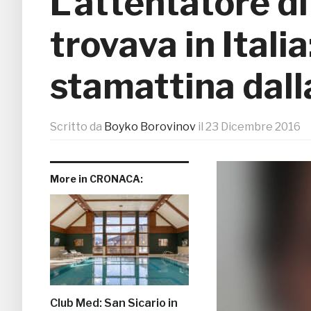
L’attentatore di
trovava in Italia
stamattina dalla
Scritto da
Boyko Borovinov
il
23 Dicembre 2016
More in CRONACA:
Club Med: San Sicario in