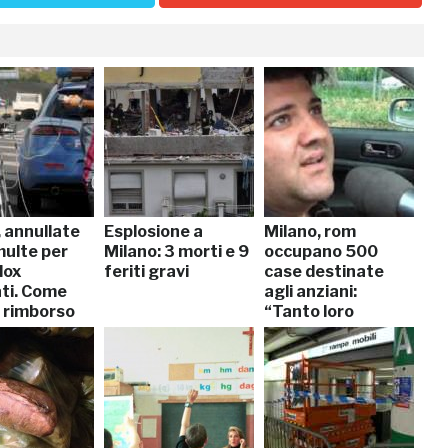
 annullate
Esplosione a
Milano, rom
ulte per
Milano: 3 morti e 9
occupano 500
lox
feriti gravi
case destinate
ati. Come
agli anziani:
l rimborso
“Tanto loro
muoiono”