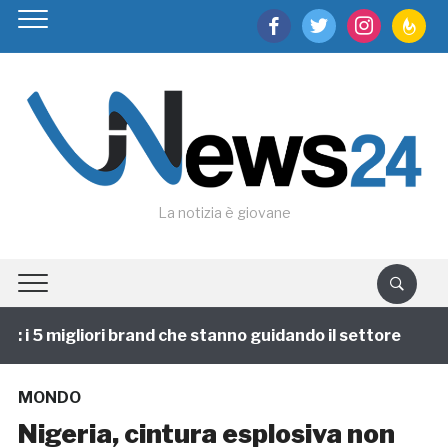
facebook
twitter
instagram
feedburn
La notizia è giovane
i 5 migliori brand che stanno guidando il settore
1 
MONDO
Nigeria, cintura esplosiva non