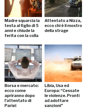
Madre squarcia la
Attentato a Nizza,
testa al figlio di 5
ecco chi è il mostro
anni e chiude la
della strage
ferita con la colla
Borsa e mercato:
Libia, Usa ed
ecco come
Europa: “Cessate
apriranno dopo
le violenze. Pronti
l’attentato di
ad adottare
Parigi
sanzioni”