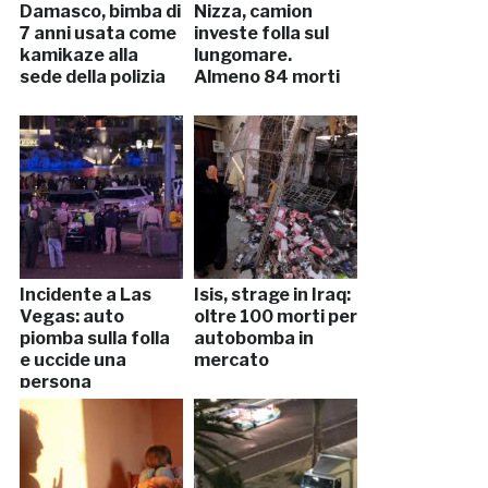
Damasco, bimba di
Nizza, camion
7 anni usata come
investe folla sul
kamikaze alla
lungomare.
sede della polizia
Almeno 84 morti
Incidente a Las
Isis, strage in Iraq:
Vegas: auto
oltre 100 morti per
piomba sulla folla
autobomba in
e uccide una
mercato
persona