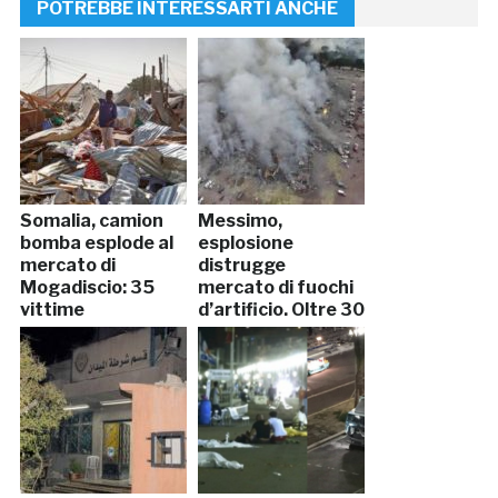
POTREBBE INTERESSARTI ANCHE
Somalia, camion
Messimo,
bomba esplode al
esplosione
mercato di
distrugge
Mogadiscio: 35
mercato di fuochi
vittime
d’artificio. Oltre 30
morti