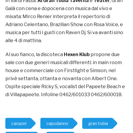
in Val di Fassa.
Al Gran Tobià Taverna
e
Teater
, Gran
Galà con cena e dopocena con musica dal vivo e
mixata: Mirco Renier interpreta il repertorio di
Adriano Celentano, Brazilian Show con Rosa Voice, e
musica per tutti i gusti con Raven Dj. Si va avanti sino
alle 4 di mattina.
Al suo fianco, la discoteca
Hexen Klub
propone due
sale con due generi musicali differenti: in main room
house e commerciale con Firstlight e Simson, nel
privè settanta, ottanta e novanta con Albert One.
Ospite speciale Ricky S, vocalist del Papeete Beach e
di Villapapeete. Infoline 0462/601033 0462/600018.
canazei
capodanno
gran tobia