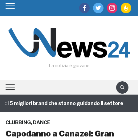
facebook
twitter
instagram
feedburn
La notizia è giovane
 i 5 migliori brand che stanno guidando il settore
1 
CLUBBING
,
DANCE
Capodanno a Canazei: Gran