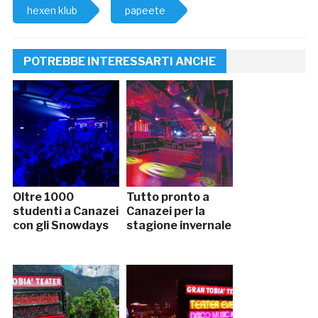
hexen klub
papeete
POTREBBE INTERESSARTI ANCHE
Oltre 1000
Tutto pronto a
studenti a Canazei
Canazei per la
con gli Snowdays
stagione invernale