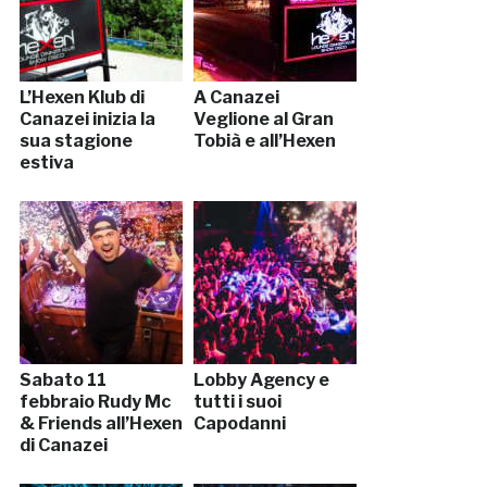
L’Hexen Klub di
A Canazei
Canazei inizia la
Veglione al Gran
sua stagione
Tobià e all’Hexen
estiva
Sabato 11
Lobby Agency e
febbraio Rudy Mc
tutti i suoi
& Friends all’Hexen
Capodanni
di Canazei