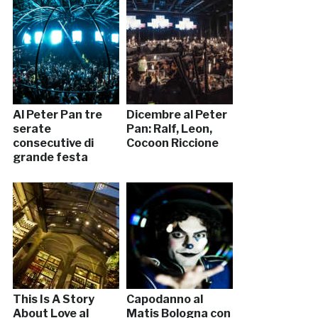
Al Peter Pan tre
Dicembre al Peter
serate
Pan: Ralf, Leon,
consecutive di
Cocoon Riccione
grande festa
This Is A Story
Capodanno al
About Love al
Matis Bologna con