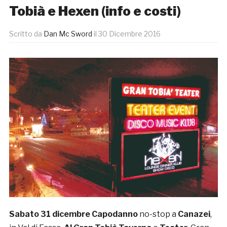
Tobià e Hexen (info e costi)
Scritto da
Dan Mc Sword
il
30 Dicembre 2016
Sabato 31 dicembre Capodanno
no-stop a
Canazei
,