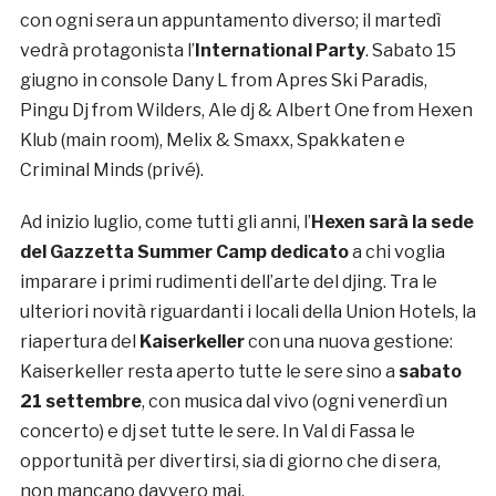
con ogni sera un appuntamento diverso; il martedì
vedrà protagonista l’
International Party
. Sabato 15
giugno in console Dany L from Apres Ski Paradis,
Pingu Dj from Wilders, Ale dj & Albert One from Hexen
Klub (main room), Melix & Smaxx, Spakkaten e
Criminal Minds (privé).
Ad inizio luglio, come tutti gli anni, l’
Hexen sarà la sede
del Gazzetta Summer Camp dedicato
a chi voglia
imparare i primi rudimenti dell’arte del djing. Tra le
ulteriori novità riguardanti i locali della Union Hotels, la
riapertura del
Kaiserkeller
con una nuova gestione:
Kaiserkeller resta aperto tutte le sere sino a
sabato
21 settembre
, con musica dal vivo (ogni venerdì un
concerto) e dj set tutte le sere. In Val di Fassa le
opportunità per divertirsi, sia di giorno che di sera,
non mancano davvero mai.