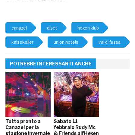
canazei
djset
hexen klub
kaisekeller
union hotels
val di fassa
POTREBBE INTERESSARTI ANCHE
Tutto pronto a
Sabato 11
Canazei per la
febbraio Rudy Mc
stagione invernale
& Friends all’Hexen