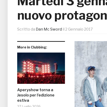
Martedì 3 genna
nuovo protagon
Scritto da
Dan Mc Sword
il
2 Gennaio 2017
More in Clubbing:
Aperyshow torna a
Jesolo per l’edizione
estiva
27 Luglio 2026