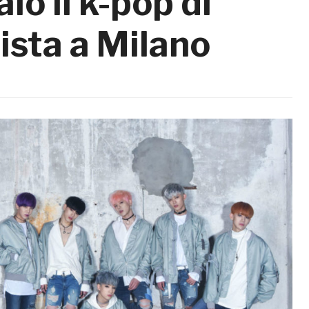
io il k-pop di
ista a Milano