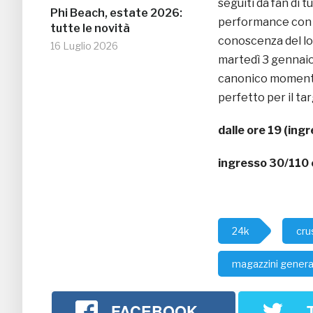
seguiti da fan di t
Phi Beach, estate 2026:
performance con o
tutte le novità
conoscenza del lor
16 Luglio 2026
martedì 3 gennaio è
canonico momento 
perfetto per il tar
dalle ore 19 (ingr
ingresso 30/110 
24k
cru
magazzini general
FACEBOOK