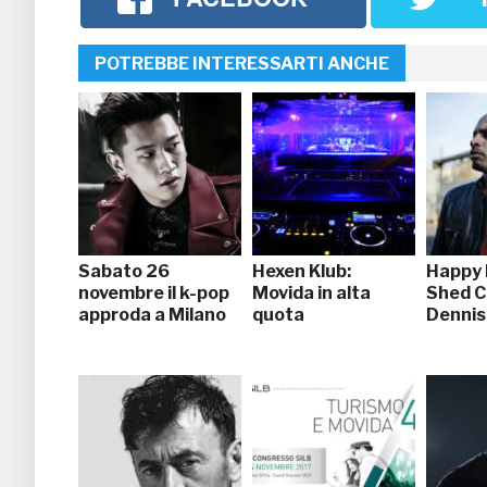
POTREBBE INTERESSARTI ANCHE
Sabato 26
Hexen Klub:
Happy 
novembre il k-pop
Movida in alta
Shed C
approda a Milano
quota
Dennis