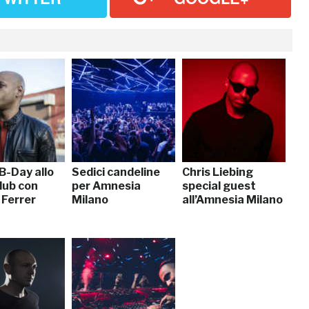
B-Day allo
Sedici candeline
Chris Liebing
lub con
per Amnesia
special guest
 Ferrer
Milano
all’Amnesia Milano