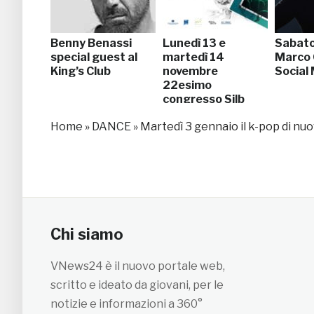
Benny Benassi
Lunedì 13 e
Sabato
special guest al
martedì 14
Marco 
King’s Club
novembre
Social 
22esimo
congresso Silb
Home
»
DANCE
»
Martedì 3 gennaio il k-pop di nu
Chi siamo
VNews24 è il nuovo portale web,
scritto e ideato da giovani, per le
notizie e informazioni a 360°