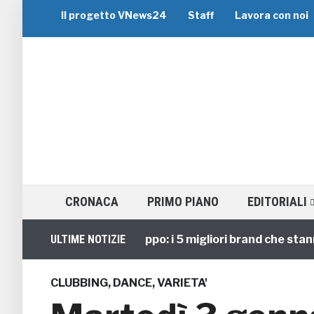
Il progetto VNews24
Staff
Lavora con noi
CRONACA
PRIMO PIANO
EDITORIALI
Viaggi di Gruppo: i 5 migliori brand che stanno gu
ULTIME NOTIZIE
CLUBBING
,
DANCE
,
VARIETA'