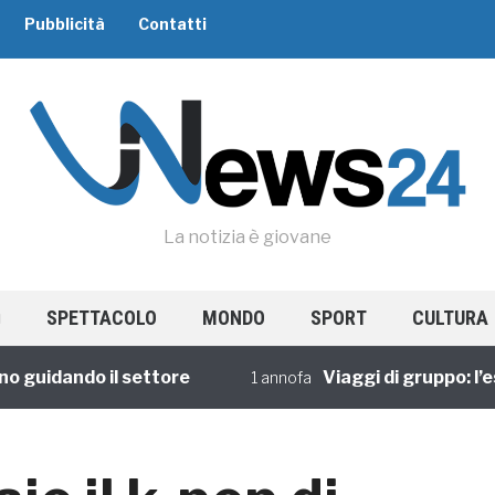
Pubblicità
Contatti
La notizia è giovane
SPETTACOLO
MONDO
SPORT
CULTURA
idando il settore
Viaggi di gruppo: l’espe
1 annofa