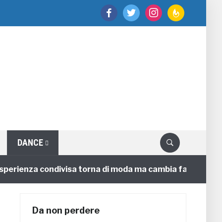
facebook
twitter
instagram
feedburner
DANCE
rienza condivisa torna di moda ma cambia faccia
4 a
Da non perdere