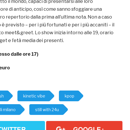
utto il mondo, capaci di presentarsi alle loro
re di anticipo, così come sanno sfoggiare una
o repertorio dalla prima all’ultima nota. Non a caso
 previsto – per i più fortunati e per i più accaniti – il
meet&greet. Lo show inizia intorno alle 19, orario
get e l’età media dei presenti.
esso dalle ore 17)
euro
sh
kinetic vibe
kpop
i milano
still with 24u
TWITTER
GOOGLE+