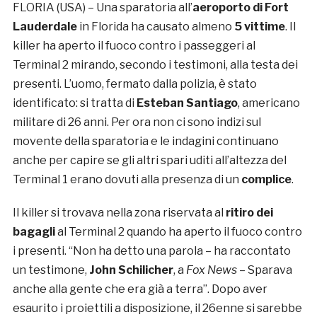
FLORIA (USA) – Una sparatoria all’
aeroporto di Fort
Lauderdale
in Florida ha causato almeno
5 vittime
. Il
killer ha aperto il fuoco contro i passeggeri al
Terminal 2 mirando, secondo i testimoni, alla testa dei
presenti. L’uomo, fermato dalla polizia, è stato
identificato: si tratta di
Esteban Santiago
, americano
militare di 26 anni. Per ora non ci sono indizi sul
movente della sparatoria e le indagini continuano
anche per capire se gli altri spari uditi all’altezza del
Terminal 1 erano dovuti alla presenza di un
complice
.
Il killer si trovava nella zona riservata al
ritiro dei
bagagli
al Terminal 2 quando ha aperto il fuoco contro
i presenti. “Non ha detto una parola – ha raccontato
un testimone,
John Schilicher
, a
Fox News
– Sparava
anche alla gente che era già a terra”. Dopo aver
esaurito i proiettili a disposizione, il 26enne si sarebbe