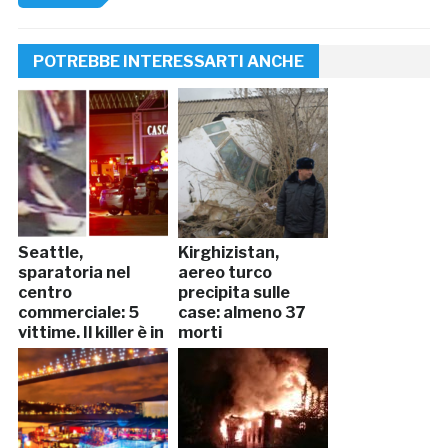
POTREBBE INTERESSARTI ANCHE
Seattle,
Kirghizistan,
sparatoria nel
aereo turco
centro
precipita sulle
commerciale: 5
case: almeno 37
vittime. Il killer è in
morti
fuga