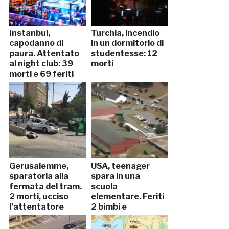
Instanbul,
Turchia, incendio
capodanno di
in un dormitorio di
paura. Attentato
studentesse: 12
al night club: 39
morti
morti e 69 feriti
Gerusalemme,
USA, teenager
sparatoria alla
spara in una
fermata del tram.
scuola
2 morti, ucciso
elementare. Feriti
l’attentatore
2 bimbi e
insegnante