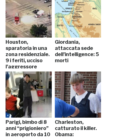
Houston,
Giordania,
sparatoria in una
attaccata sede
zona residenziale.
dell’intelligence: 5
9 i feriti, ucciso
morti
l’aggressore
Parigi, bimbo di 8
Charleston,
anni “prigioniero”
catturato il killer.
in aeroporto da 10
Obama: