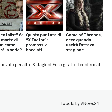
entalist” 6:
Quinta puntata di
Game of Thrones,
 morte di
“X Factor”:
ecco quando
hn come
promossi e
uscirà l’ottava
à la serie?
bocciati
stagione
ovato per altre 3 stagioni. Ecco gli attori confermati
Tweets by VNews24