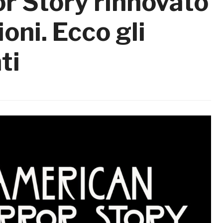
r Story rinnovato
ioni. Ecco gli
ti