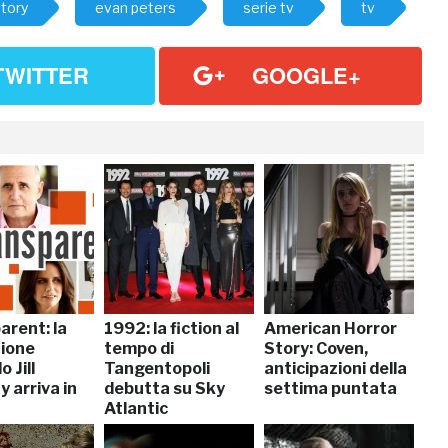
story
evan peters
serie tv
tv
TWITTER
GOOGLE+
arent: la
1992: la fiction al
American Horror
zione
tempo di
Story: Coven,
 Jill
Tangentopoli
anticipazioni della
 arriva in
debutta su Sky
settima puntata
Atlantic