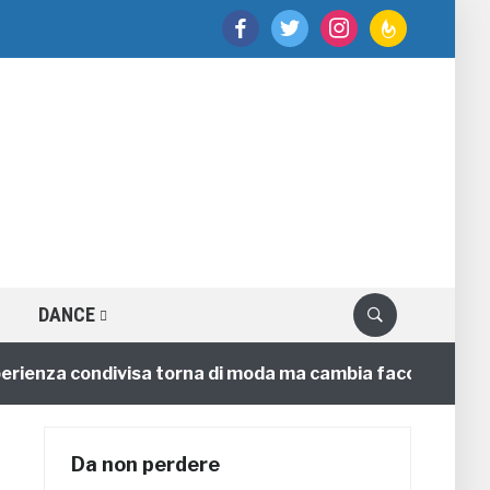
facebook
twitter
instagram
feedburner
DANCE
ienza condivisa torna di moda ma cambia faccia
4 an
Da non perdere