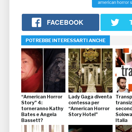
american horror 
FACEBOOK
POTREBBE INTERESSARTI ANCHE
“American Horror
Lady Gaga diventa
Transp
Story” 4:
contessa per
transi
torneranno Kathy
“American Horror
secondo
Bates e Angela
Story Hotel”
Soloway
Bassett?
Italia