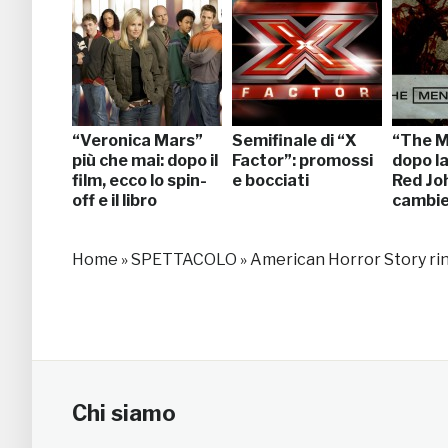
“Veronica Mars”
Semifinale di “X
“The M
più che mai: dopo il
Factor”: promossi
dopo la
film, ecco lo spin-
e bocciati
Red Jo
off e il libro
cambier
Home
»
SPETTACOLO
»
American Horror Story rinn
Chi siamo