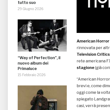
tutto suo
29 Giugno 2026
American Horror
rinnovata per alt
Television Critic
“Way of Perfection”, il
rete americana F
nuovo album dei
stagione
(già con
Primaluce
15 Febbraio 2026
“American Horror 
brevi e, come dim
oggi come la volta 
spiegato Landgraf.
casi, verrà prese