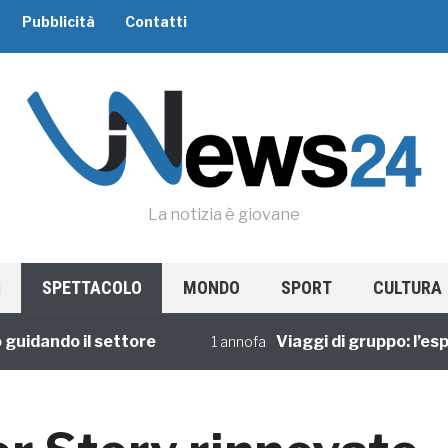
Pubblicità
Contatti
La notizia è giovane
SPETTACOLO
MONDO
SPORT
CULTURA
idando il settore
Viaggi di gruppo: l’esper
1 annofa