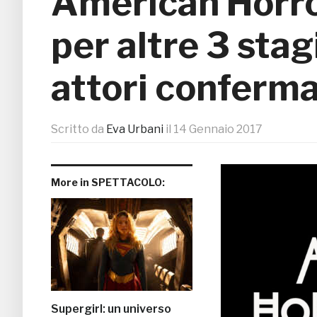
American Horro
per altre 3 stag
attori conferma
Scritto da
Eva Urbani
il
14 Gennaio 2017
More in SPETTACOLO:
Supergirl: un universo