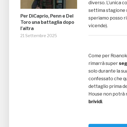
diverso. L’unica c
settima stagione r
Per DiCaprio, Penn e Del
speriamo posso ri
Toro una battaglia dopo
vicende).
l’altra
21 Settembre 2025
Come per Roanoke
rimarrà super
seg
solo durante la s
confessato che qu
dettaglio prima de
House non potrà m
brividi
.