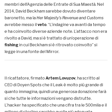
membri dell’Agenzia delle Entrate di Sua Maestà. Nel
2014, David Beckham sarebbe dovuto diventare
baronetto, ma la
Her Majesty’s Revenue and Customs
avrebbe messo il
veto
. “L’indagine va avanti da tempo
e ha coinvolto diverse aziende note. L’attacco non era
rivolto a David, ma si è trattato di un’operazione di
fishing
in cui Beckham si è ritrovato coinvolto” si
legge in una fonte del Mirror.
Il ricattatore, firmato
Artem Lovuzov
, ha scritto al
CEO di Doyen Spots che il Leak è molto più grande di
quanto immagina, quindi una generosa donazione farà
si che tutte le informazioni vengano distrutte.
L’hacker ha specificato che una cifra tra le 500mila e il
milione di sterline sarebbe quella più adeguata.