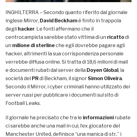
INGHILTERRA – Secondo quanto riferito dal giornale
inglese
Mirror
,
David Beckham
è finito in trappola
degli
hacker
. Le fonti affermano che il
centrocampista sarebbe stato vittima di un
ricatto
di
un
milione di sterline
che egli dovrebbe pagare agli
hacker, altrimenti la sua corrispondenza personale
verrebbe diffusa online. Si tratta di 18,6 milioni di mail
e documenti rubati dal server della
Doyen Global
, la
società del
PR
di Beckham, il signor
Simon Oliveira
.
Secondo il Mirror, i cyber criminali hanno utilizzato dei
server russi per pubblicare i documenti sul sito di
Football Leaks.
Il giornale ha precisato che tra le
informazioni
rubate
ci sarebbe anche una mail in cui, l’ex giocatore del
Manchester United, definisce “una manica di str..” i