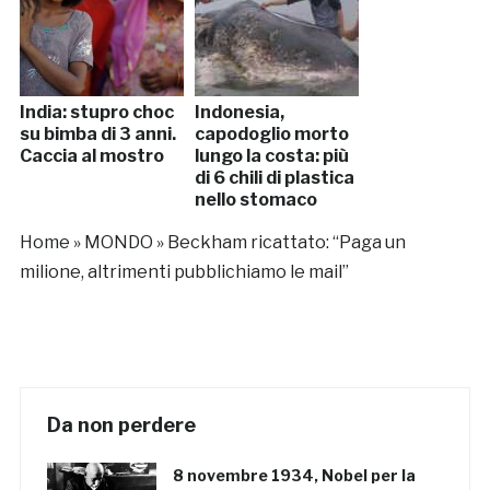
India: stupro choc
Indonesia,
su bimba di 3 anni.
capodoglio morto
Caccia al mostro
lungo la costa: più
di 6 chili di plastica
nello stomaco
Home
»
MONDO
»
Beckham ricattato: “Paga un
milione, altrimenti pubblichiamo le mail”
Da non perdere
8 novembre 1934, Nobel per la