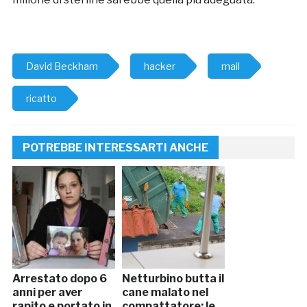
David Beckham
hacker
mail
ricatto
POTREBBE INTERESSARTI ANCHE
Arrestato dopo 6
Netturbino butta il
anni per aver
cane malato nel
rapito e portato in
compattatore: le