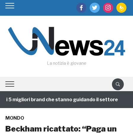
facebook
twitter
instagram
feedburn
La notizia è giovane
i 5 migliori brand che stanno guidando il settore
1 a
MONDO
Beckham ricattato: “Paga un