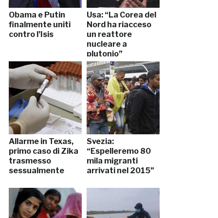
Obama e Putin
Usa: “La Corea del
finalmente uniti
Nord ha riacceso
contro l’Isis
un reattore
nucleare a
plutonio”
Allarme in Texas,
Svezia:
primo caso di Zika
“Espelleremo 80
trasmesso
mila migranti
sessualmente
arrivati nel 2015”