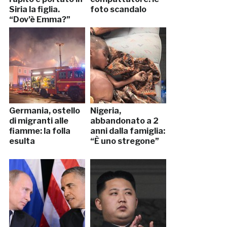
Siria la figlia.
foto scandalo
“Dov’è Emma?”
Germania, ostello
Nigeria,
di migranti alle
abbandonato a 2
fiamme: la folla
anni dalla famiglia:
esulta
“È uno stregone”