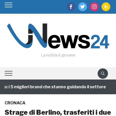
facebook
twitter
instagram
feedburn
La notizia è giovane
 i 5 migliori brand che stanno guidando il settore
1
CRONACA
Strage di Berlino, trasferiti i due