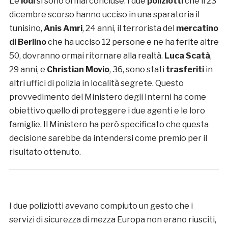
Le
lodi
si sono ormai concluse. I due
poliziotti
che il 23
dicembre scorso hanno ucciso in una sparatoria il
tunisino,
Anis Amri
, 24 anni, il terrorista del
mercatino
di Berlino
che ha ucciso 12 persone e ne ha ferite altre
50, dovranno ormai ritornare alla realtà.
Luca Scatà
,
29 anni, e
Christian Movio
, 36, sono stati
trasferiti
in
altri uffici di polizia in località segrete. Questo
provvedimento del Ministero degli Interni ha come
obiettivo quello di proteggere i due agenti e le loro
famiglie. Il Ministero ha però specificato che questa
decisione sarebbe da intendersi come premio per il
risultato ottenuto.
I due poliziotti avevano compiuto un gesto che i
servizi di sicurezza di mezza Europa non erano riusciti,