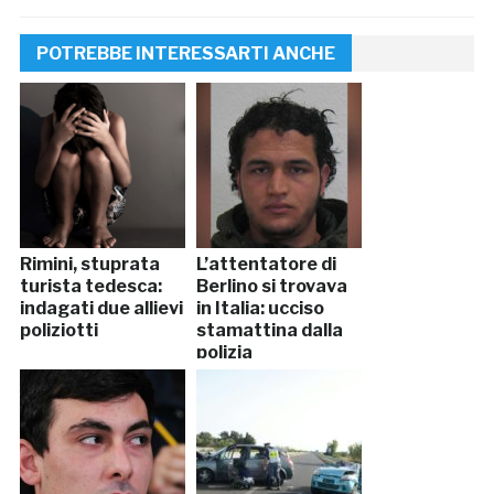
POTREBBE INTERESSARTI ANCHE
Rimini, stuprata
L’attentatore di
turista tedesca:
Berlino si trovava
indagati due allievi
in Italia: ucciso
poliziotti
stamattina dalla
polizia