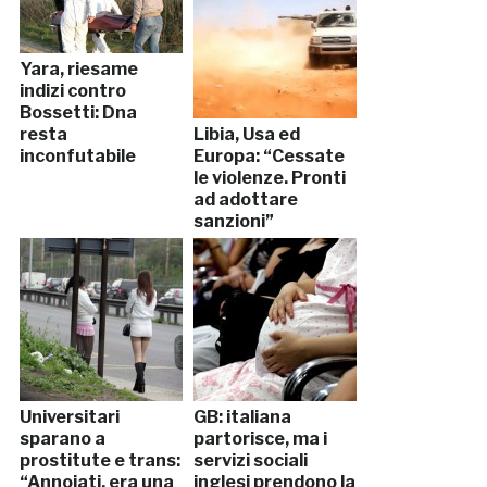
Yara, riesame
indizi contro
Bossetti: Dna
resta
Libia, Usa ed
inconfutabile
Europa: “Cessate
le violenze. Pronti
ad adottare
sanzioni”
Universitari
GB: italiana
sparano a
partorisce, ma i
prostitute e trans:
servizi sociali
“Annoiati, era una
inglesi prendono la