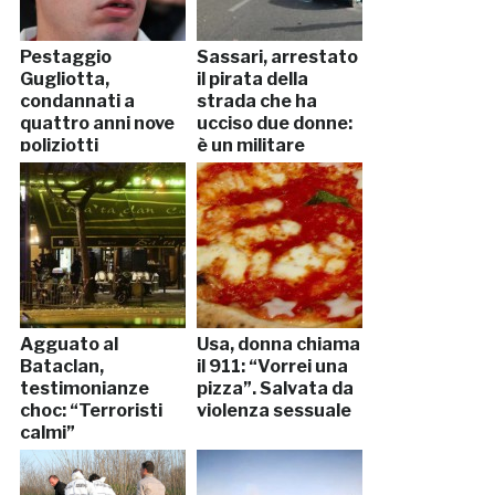
Pestaggio
Sassari, arrestato
Gugliotta,
il pirata della
condannati a
strada che ha
quattro anni nove
ucciso due donne:
poliziotti
è un militare
Agguato al
Usa, donna chiama
Bataclan,
il 911: “Vorrei una
testimonianze
pizza”. Salvata da
choc: “Terroristi
violenza sessuale
calmi”