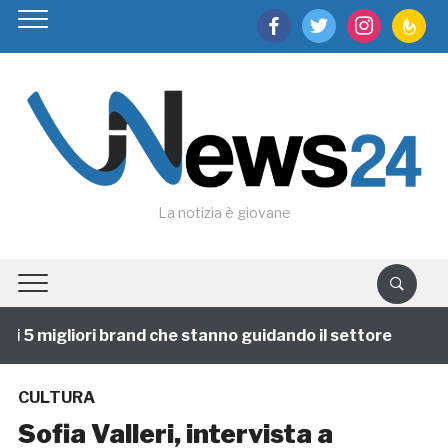
facebook
twitter
instagram
feedburn
La notizia è giovane
 5 migliori brand che stanno guidando il settore
1 an
CULTURA
Sofia Valleri, intervista a