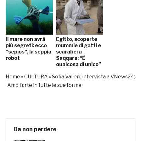
Il mare non avrà
Egitto, scoperte
più segreti: ecco
mummie di gatti e
“sepios”, la seppia
scarabei a
robot
Saqqara: “È
qualcosa di unico”
Home
»
CULTURA
»
Sofia Valleri, intervista a VNews24:
“Amo l’arte in tutte le sue forme”
Da non perdere