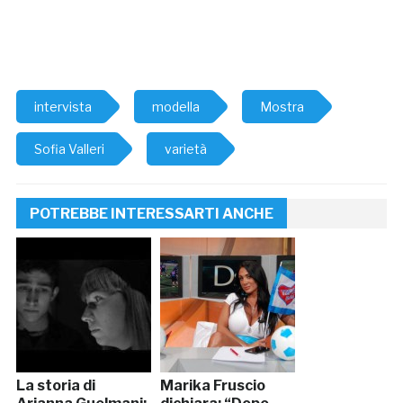
intervista
modella
Mostra
Sofia Valleri
varietà
POTREBBE INTERESSARTI ANCHE
La storia di
Marika Fruscio