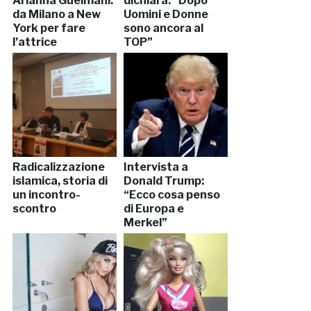
Arianna Guelmani:
dichiara: “Dopo
da Milano a New
Uomini e Donne
York per fare
sono ancora al
l’attrice
TOP”
Radicalizzazione
Intervista a
islamica, storia di
Donald Trump:
un incontro-
“Ecco cosa penso
scontro
di Europa e
Merkel”