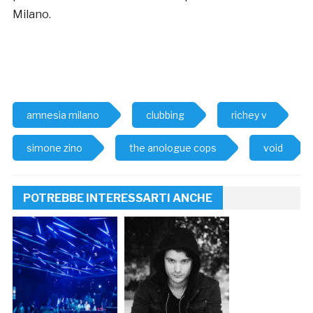
Milano.
amnesia milano
clubbing
richey v
simone zino
the anologue cops
void
POTREBBE INTERESSARTI ANCHE