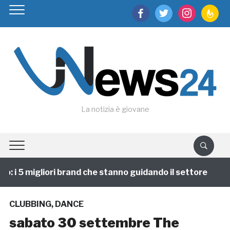
facebook
twitter
instagram
feedburn
La notizia è giovane
 i 5 migliori brand che stanno guidando il settore
1
CLUBBING
,
DANCE
sabato 30 settembre The