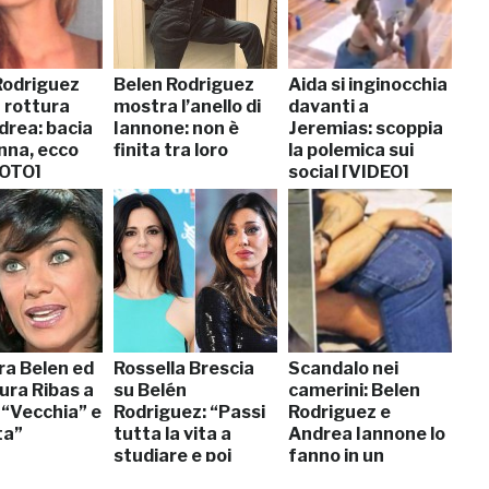
Rodriguez
Belen Rodriguez
Aida si inginocchia
 rottura
mostra l’anello di
davanti a
drea: bacia
Iannone: non è
Jeremias: scoppia
nna, ecco
finita tra loro
la polemica sui
FOTO]
social [VIDEO]
ra Belen ed
Rossella Brescia
Scandalo nei
ura Ribas a
su Belén
camerini: Belen
i “Vecchia” e
Rodriguez: “Passi
Rodriguez e
ta”
tutta la vita a
Andrea Iannone lo
studiare e poi
fanno in un
parlano di lei”
negozio…