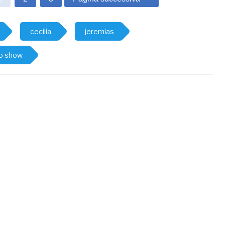
cecilia
jeremias
zo show