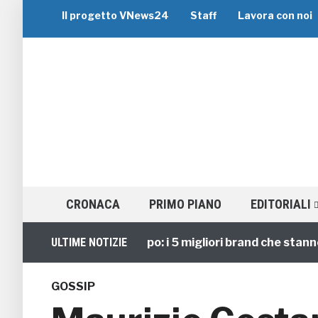
Il progetto VNews24
Staff
Lavora con noi
CRONACA
PRIMO PIANO
EDITORIALI
Viaggi di Gruppo: i 5 migliori brand che stanno gu
ULTIME NOTIZIE
GOSSIP