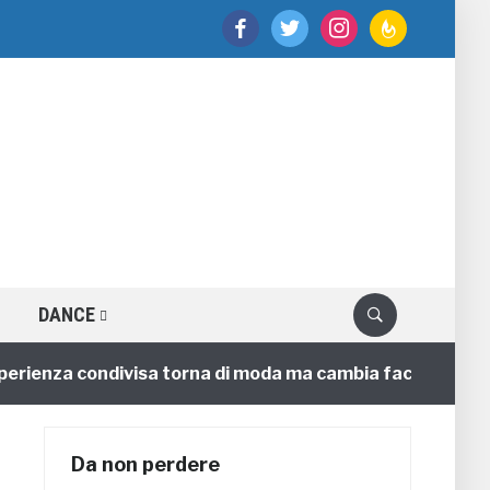
facebook
twitter
instagram
feedburner
DANCE
ienza condivisa torna di moda ma cambia faccia
4 an
Da non perdere