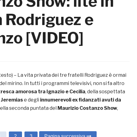
zo Show: lite in
n Rodriguez e
nzo [VIDEO]
testo) – La vita privata dei tre fratelli Rodriguez è ormai
l mirino. In tutti i programmi televisivi, non si fa altro
resca amorosa tra Ignazio e Cecilia
, della sospettata
 Jeremias
e degli
innumerevoli ex fidanzati avuti da
nella seconda puntata del
Maurizio Costanzo Show
,
1
2
3
Pagina successiva