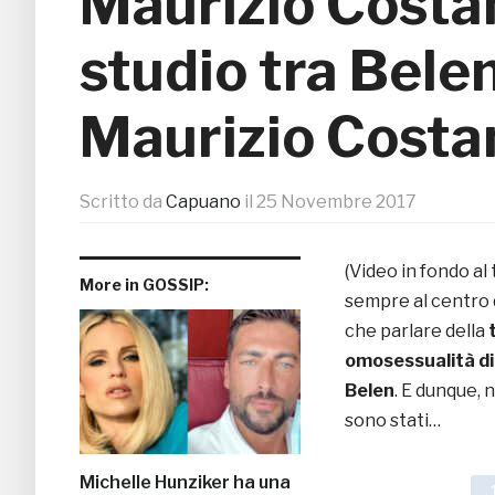
Maurizio Costan
studio tra Bele
Maurizio Costa
Scritto da
Capuano
il
25 Novembre 2017
(Video in fondo al 
More in GOSSIP:
sempre al centro de
che parlare della
t
omosessualità di
Belen
. E dunque, 
sono stati…
Michelle Hunziker ha una