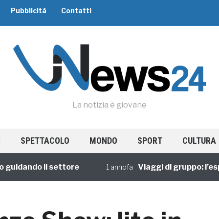
Pubblicità
Contatti
La notizia è giovane
SPETTACOLO
MONDO
SPORT
CULTURA
idando il settore
Viaggi di gruppo: l’esper
1 annofa