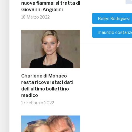
nuova fiamma: si tratta di
Giovanni Angiolini
18 Marzo 2022
Belen Rodriguez
maurizio costan
Charlene di Monaco
resta ricoverata: i dati
dell’ultimo bollettino
medico
17 Febbraio 2022