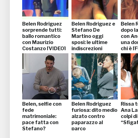
Belen Rodriguez
Belen Rodriguez e
Belen 
sorprende tutti:
Stefano De
dopo la
ballo romantico
Martino oggi
con An
con Maurizio
sposi: le ultime
una do
Costanzo [VIDEO]
indiscrezioni
chi è [
(LEGGI)
Belen, selfie con
Belen Rodriguez
Rissa t
fede
furiosa: dito medio
Ana La
matrimoniale:
alzato contro
colpi d
pace fatta con
paparazzo al
“Sfiga
Stefano?
parco