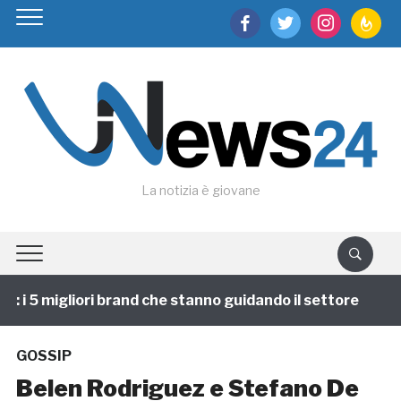
facebook
twitter
instagram
feedburn
La notizia è giovane
i 5 migliori brand che stanno guidando il settore
1 a
GOSSIP
Belen Rodriguez e Stefano De