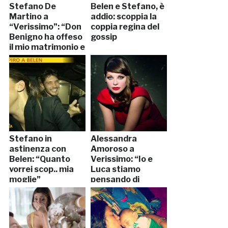
Stefano De
Belen e Stefano, è
Martino a
addio: scoppia la
“Verissimo”: “Don
coppia regina del
Benigno ha offeso
gossip
il mio matrimonio e
ha fatto…”
Stefano in
Alessandra
astinenza con
Amoroso a
Belen: “Quanto
Verissimo: “Io e
vorrei scop.. mia
Luca stiamo
moglie”
pensando di
sposarci”