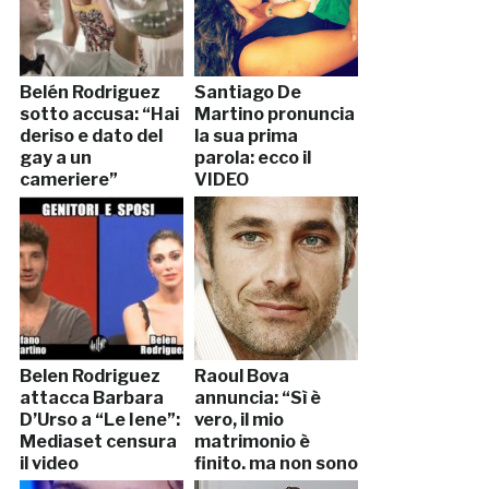
Belén Rodriguez
Santiago De
sotto accusa: “Hai
Martino pronuncia
deriso e dato del
la sua prima
gay a un
parola: ecco il
cameriere”
VIDEO
Belen Rodriguez
Raoul Bova
attacca Barbara
annuncia: “Sì è
D’Urso a “Le Iene”:
vero, il mio
Mediaset censura
matrimonio è
il video
finito, ma non sono
gay!”