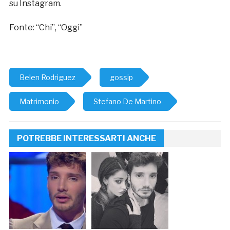
su Instagram.
Fonte: “Chi”, “Oggi”
Belen Rodriguez
gossip
Matrimonio
Stefano De Martino
POTREBBE INTERESSARTI ANCHE