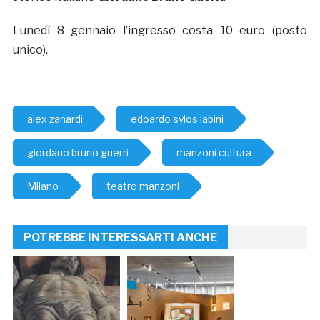
Lunedì 8 gennaio l’ingresso costa 10 euro (posto
unico).
alex zanardi
edoardo sylos labini
giordano bruno guerri
manzoni cultura
Milano
teatro manzoni
POTREBBE INTERESSARTI ANCHE