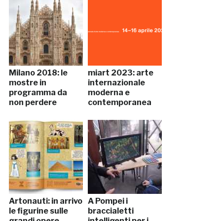
Milano 2018: le
miart 2023: arte
mostre in
internazionale
programma da
moderna e
non perdere
contemporanea
Artonauti: in arrivo
A Pompei i
le figurine sulle
braccialetti
grandi opere
intelligenti per i