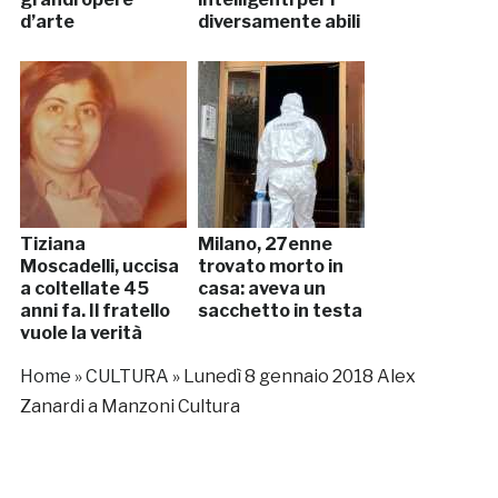
d’arte
diversamente abili
Tiziana
Milano, 27enne
Moscadelli, uccisa
trovato morto in
a coltellate 45
casa: aveva un
anni fa. Il fratello
sacchetto in testa
vuole la verità
Home
»
CULTURA
»
Lunedì 8 gennaio 2018 Alex
Zanardi a Manzoni Cultura