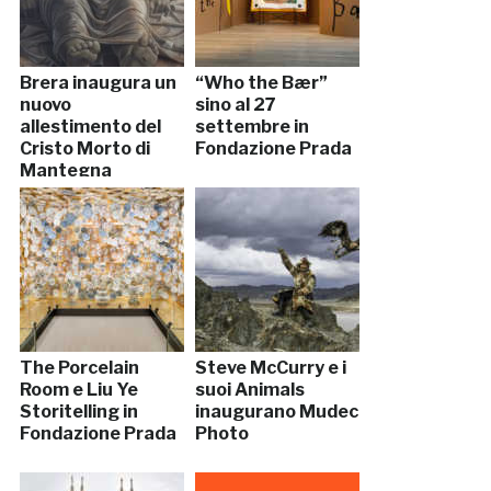
Brera inaugura un
“Who the Bær”
nuovo
sino al 27
allestimento del
settembre in
Cristo Morto di
Fondazione Prada
Mantegna
The Porcelain
Steve McCurry e i
Room e Liu Ye
suoi Animals
Storitelling in
inaugurano Mudec
Fondazione Prada
Photo