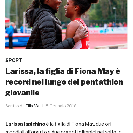
SPORT
Larissa, la figlia di Fiona May è
record nel lungo del pentathlon
giovanile
Scritto da
Ellis Wu
il
15 Gennaio 2018
Larissa Iapichino
è la figlia di Fiona May, due ori
mondiali all’aperto e due argenti olimpici nel salto in