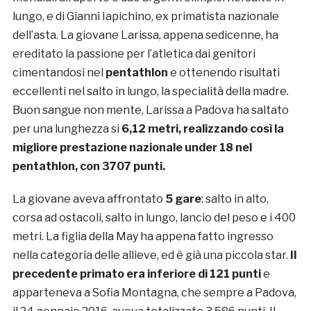
lungo, e di Gianni Iapichino, ex primatista nazionale
dell’asta. La giovane Larissa, appena sedicenne, ha
ereditato la passione per l’atletica dai genitori
cimentandosi nel
pentathlon
e ottenendo risultati
eccellenti nel salto in lungo, la specialità della madre.
Buon sangue non mente, Larissa a Padova ha saltato
per una lunghezza si
6,12 metri, realizzando così la
migliore prestazione nazionale under 18 nel
pentathlon, con 3707 punti.
La giovane aveva affrontato
5 gare
: salto in alto,
corsa ad ostacoli, salto in lungo, lancio del peso e i 400
metri. La figlia della May ha appena fatto ingresso
nella categoria delle allieve, ed è già una piccola star.
Il
precedente primato era inferiore di 121 punti
e
apparteneva a Sofia Montagna, che sempre a Padova,