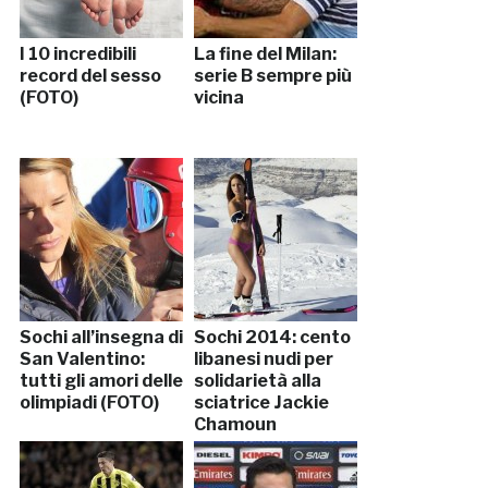
I 10 incredibili
La fine del Milan:
record del sesso
serie B sempre più
(FOTO)
vicina
Sochi all’insegna di
Sochi 2014: cento
San Valentino:
libanesi nudi per
tutti gli amori delle
solidarietà alla
olimpiadi (FOTO)
sciatrice Jackie
Chamoun