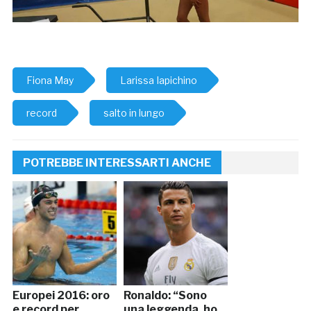
Fiona May
Larissa Iapichino
record
salto in lungo
POTREBBE INTERESSARTI ANCHE
Europei 2016: oro
Ronaldo: “Sono
e record per
una leggenda, ho