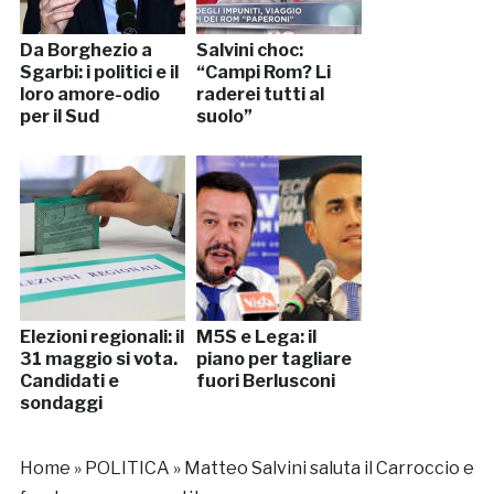
Da Borghezio a
Salvini choc:
Sgarbi: i politici e il
“Campi Rom? Li
loro amore-odio
raderei tutti al
per il Sud
suolo”
Elezioni regionali: il
M5S e Lega: il
31 maggio si vota.
piano per tagliare
Candidati e
fuori Berlusconi
sondaggi
Home
»
POLITICA
»
Matteo Salvini saluta il Carroccio e