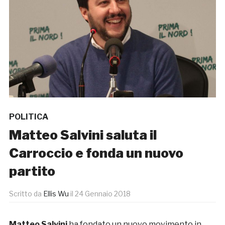
POLITICA
Matteo Salvini saluta il
Carroccio e fonda un nuovo
partito
Scritto da
Ellis Wu
il
24 Gennaio 2018
Matteo Salvini
ha fondato un nuovo movimento in