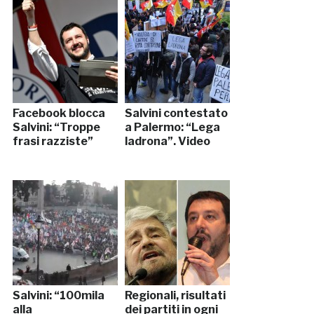
Facebook blocca
Salvini contestato
Salvini: “Troppe
a Palermo: “Lega
frasi razziste”
ladrona”. Video
Salvini: “100mila
Regionali, risultati
alla
dei partiti in ogni