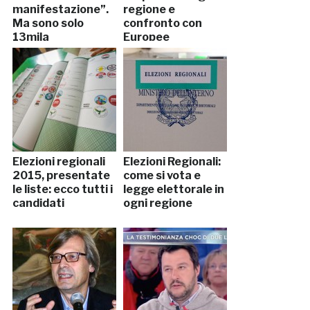
manifestazione”.
regione e
Ma sono solo
confronto con
13mila
Europee
Elezioni regionali
Elezioni Regionali:
2015, presentate
come si vota e
le liste: ecco tutti i
legge elettorale in
candidati
ogni regione