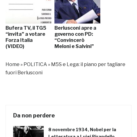
Bufera TV, il TG5
Berlusconi apre a
“invita” a votare
governo con PD:
Forza Italia
“Convincerò
(VIDEO)
Meloni e Salvini”
Home
»
POLITICA
»
M5S e Lega: il piano per tagliare
fuori Berlusconi
Da non perdere
8 novembre 1934, Nobel per la
Letteratura a Luigi Pirandello