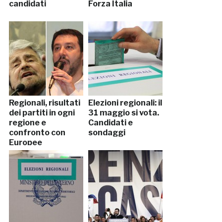
candidati
Forza Italia
Regionali, risultati
Elezioni regionali: il
dei partiti in ogni
31 maggio si vota.
regione e
Candidati e
confronto con
sondaggi
Europee