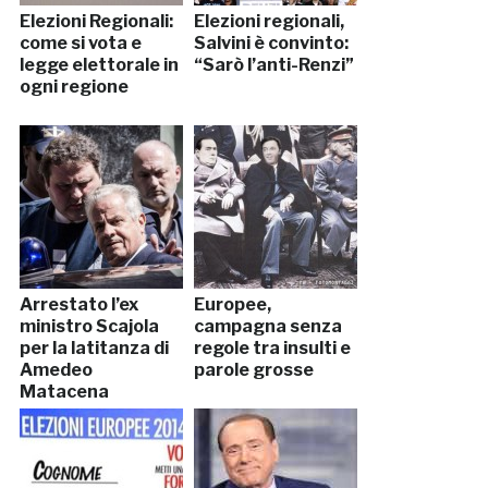
Elezioni Regionali:
Elezioni regionali,
come si vota e
Salvini è convinto:
legge elettorale in
“Sarò l’anti-Renzi”
ogni regione
Arrestato l’ex
Europee,
ministro Scajola
campagna senza
per la latitanza di
regole tra insulti e
Amedeo
parole grosse
Matacena