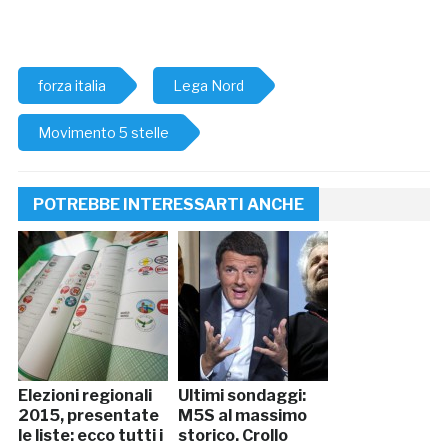
forza italia
Lega Nord
Movimento 5 stelle
POTREBBE INTERESSARTI ANCHE
Elezioni regionali
Ultimi sondaggi:
2015, presentate
M5S al massimo
le liste: ecco tutti i
storico. Crollo