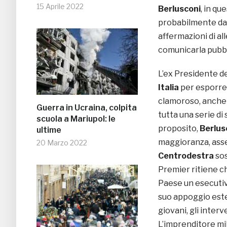
15 Aprile 2022
Berlusconi
, in q
probabilmente da
affermazioni di all
comunicarla pubbl
L’ex Presidente de
Italia
per esporre 
clamoroso, anche s
Guerra in Ucraina, colpita
tutta una serie di
scuola a Mariupol: le
proposito,
Berlus
ultime
maggioranza, ass
20 Marzo 2022
Centrodestra
sos
Premier ritiene ch
Paese un esecutivo
suo appoggio ester
giovani, gli inter
L’imprenditore m