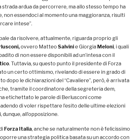
na strada ardua da percorrere, ma allo stesso tempo ha
, non essendoci al momento una maggioranza, risulti
care intese”.
pale da risolvere, attualmente, riguarda proprio gli
rlusconi,
ovvero Matteo
Salvini
e Giorgia
Meloni
, i quali
badito di non essere disponibili ad un’intesa con il
tico
. Tuttavia, su questo punto il presidente di Forza
ato un certo ottimismo, rivelando di essere in grado di
to dopo le dichiarazioni del “Cavaliere”, però, è arrivata
 che, tramite il coordinatore della segreteria dem,
 ha etichettato le parole di Berlusconi come
badendo di voler rispettare l’esito delle ultime elezioni
i, dunque, all’opposizione.
 di
Forza Italia
, anche se naturalmente non è felicissimo
proporre una strategia politica basata su un accordo con