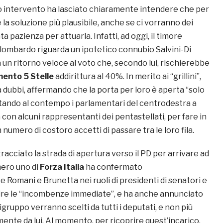
suo intervento ha lasciato chiaramente intendere che per
 la soluzione più plausibile, anche se ci vorranno dei
a pazienza per attuarla. Infatti, ad oggi, il timore
 lombardo riguarda un ipotetico connubio Salvini-Di
a un ritorno veloce al voto che, secondo lui, rischierebbe
ento 5 Stelle
addirittura al 40%. In merito ai “grillini”,
 dubbi, affermando che la porta per loro è aperta “solo
vitando al contempo i parlamentari del centrodestra a
 con alcuni rappresentanti dei pentastellati, per fare in
umero di costoro accetti di passare tra le loro fila.
tracciato la strada di apertura verso il PD per arrivare ad
mero uno di
Forza Italia
ha confermato
omani e Brunetta nei ruoli di presidenti di senatori e
ire le “incombenze immediate”, e ha anche annunciato
igruppo verranno scelti da tutti i deputati, e non più
mente da lui. Al momento, per ricoprire quest’incarico,