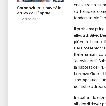
che si tratta di u
Coronavirus: le novità in
sottolineato come
arrivo dal 1° aprile
fondamentale “cer
18 Marzo 2022
Il problema princi
alleati di
Silvio Be
più volte hanno ri
Partito Democra
Italia ha manifest
“convincerli”. Subi
la risposta del PD
Lorenzo Guerini
,
“fantapolitica”, ri
politiche e di pors
In realtà, il leader
all’idea di dover 