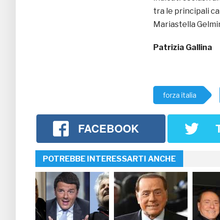
tra le principali 
Mariastella Gelmin
Patrizia Gallina
forza italia
FACEBOOK
POTREBBE INTERESSARTI ANCHE