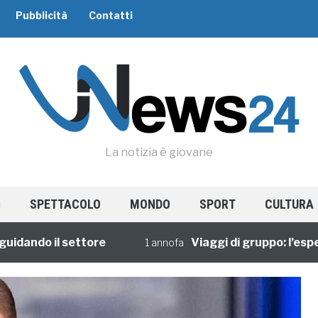
Pubblicità
Contatti
La notizia è giovane
SPETTACOLO
MONDO
SPORT
CULTURA
do il settore
Viaggi di gruppo: l’esperienz
1 annofa