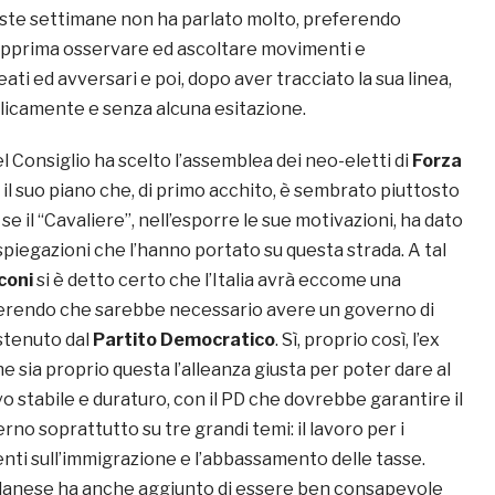
ueste settimane non ha parlato molto, preferendo
pprima osservare ed ascoltare movimenti e
eati ed avversari e poi, dopo aver tracciato la sua linea,
icamente e senza alcuna esitazione.
l Consiglio ha scelto l’assemblea dei neo-eletti di
Forza
il suo piano che, di primo acchito, è sembrato piuttosto
e il “Cavaliere”, nell’esporre le sue motivazioni, ha dato
 spiegazioni che l’hanno portato su questa strada. A tal
coni
si è detto certo che l’Italia avrà eccome una
erendo che sarebbe necessario avere un governo di
tenuto dal
Partito Democratico
. Sì, proprio così, l’ex
e sia proprio questa l’alleanza giusta per poter dare al
 stabile e duraturo, con il PD che dovrebbe garantire il
no soprattutto su tre grandi temi: il lavoro per i
venti sull’immigrazione e l’abbassamento delle tasse.
ilanese ha anche aggiunto di essere ben consapevole