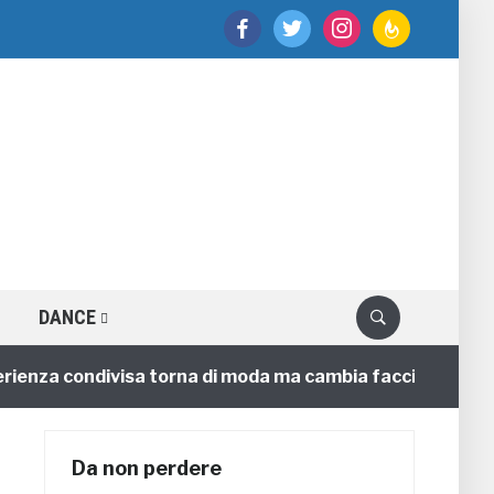
facebook
twitter
instagram
feedburner
DANCE
a condivisa torna di moda ma cambia faccia
4 annifa
Da non perdere