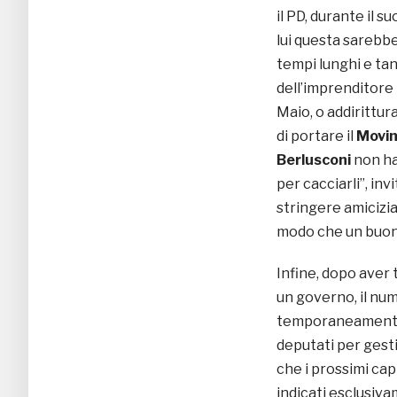
il PD, durante il 
lui questa sarebbe
tempi lunghi e tant
dell’imprenditore
Maio, o addirittur
di portare il
Movim
Berlusconi
non ha
per cacciarli”, in
stringere amicizia
modo che un buon n
Infine, dopo aver 
un governo, il nu
temporaneamente R
deputati per gest
che i prossimi cap
indicati esclusiva