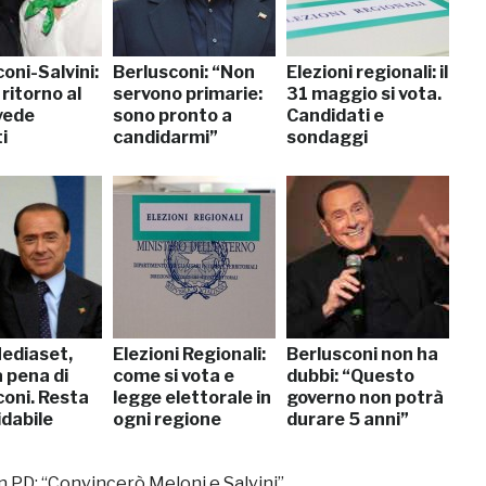
oni-Salvini:
Berlusconi: “Non
Elezioni regionali: il
 ritorno al
servono primarie:
31 maggio si vota.
 vede
sono pronto a
Candidati e
i
candidarmi”
sondaggi
ediaset,
Elezioni Regionali:
Berlusconi non ha
 pena di
come si vota e
dubbi: “Questo
coni. Resta
legge elettorale in
governo non potrà
idabile
ogni regione
durare 5 anni”
 PD: “Convincerò Meloni e Salvini”