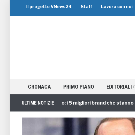
Il progetto VNews24
Staff
Lavora con noi
CRONACA
PRIMO PIANO
EDITORIALI
Viaggi di Gruppo: i 5 migliori brand che stanno guidan
ULTIME NOTIZIE