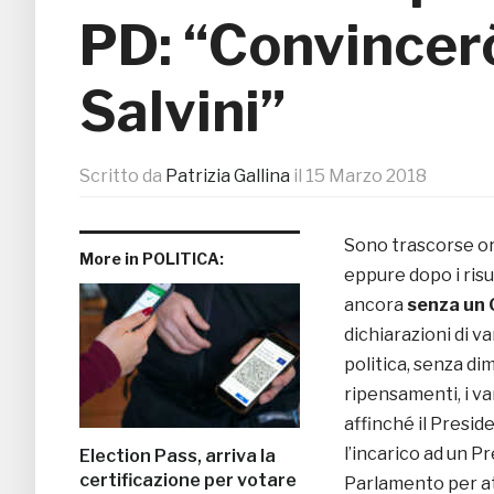
PD: “Convincer
Salvini”
Scritto da
Patrizia Gallina
il
15 Marzo 2018
Sono trascorse or
More in POLITICA:
eppure dopo i risu
ancora
senza un 
dichiarazioni di v
politica, senza di
ripensamenti, i va
affinché il Presid
l’incarico ad un P
Election Pass, arriva la
certificazione per votare
Parlamento per at