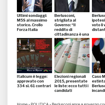
Ultimi sondaggi:
Berlusconi,
Berlusc
M5S al massimo
strigliata al
ipotesi
storico. Crollo
Governo: “Il
voto li
Forza Italia
reddito di
distant
cittadinanza è una
menzogna”
Italicum è legge:
Elezioni regionali
Caso M
approvato con
2015, presentate
estinta
334 sì. 61 contrari
le liste: ecco tutti i
Berlus
candidati
incand
Home
»
POLITICA
»
Berlusconi apre a governo con