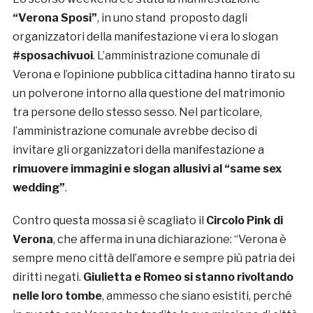
“Verona Sposi”
, in uno stand proposto dagli
organizzatori della manifestazione vi era lo slogan
#sposachivuoi
. L’amministrazione comunale di
Verona e l’opinione pubblica cittadina hanno tirato su
un polverone intorno alla questione del matrimonio
tra persone dello stesso sesso. Nel particolare,
l’amministrazione comunale avrebbe deciso di
invitare gli organizzatori della manifestazione a
rimuovere immagini e slogan allusivi al “same sex
wedding”
.
Contro questa mossa si è scagliato il
Circolo Pink di
Verona
, che afferma in una dichiarazione: “Verona è
sempre meno città dell’amore e sempre più patria dei
diritti negati.
Giulietta e Romeo si stanno rivoltando
nelle loro tombe
, ammesso che siano esistiti, perché