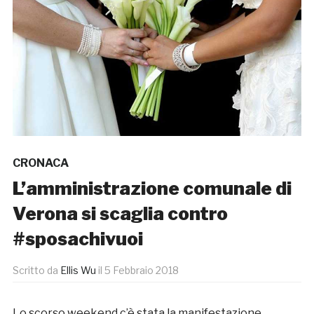
CRONACA
L’amministrazione comunale di
Verona si scaglia contro
#sposachivuoi
Scritto da
Ellis Wu
il
5 Febbraio 2018
Lo scorso weekend c’è stata la manifestazione