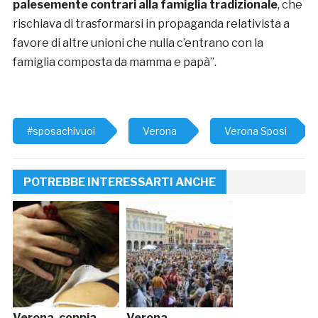
palesemente contrari alla famiglia tradizionale
, che
rischiava di trasformarsi in propaganda relativista a
favore di altre unioni che nulla c’entrano con la
famiglia composta da mamma e papà”.
#sposachivuoi
Verona
Verona Sposi
POTREBBE INTERESSARTI ANCHE
Verona, coppia
Verona,