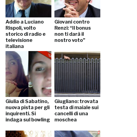
Addio a Luciano
Giovani contro
Rispoli, volto
Renzi: “Il bonus
storico di radio e
non ti darà il
televisione
nostro voto”
italiana
Giulia di Sabatino,
Giugliano: trovata
nuova pista per gli
testa di maiale sui
inquirenti. Si
cancelli di una
indaga sul bowling
moschea