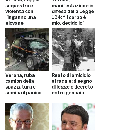
sequestra e
manifestazione in
violenta con
difesa della Legge
l’inganno una
194: “Il corpo è
giovane
mio, decido io”
babysitter
Verona, ruba
Reato di omicidio
camion della
stradale: disegno
spazzatura e
di legge o decreto
semina il panico
entro gennaio