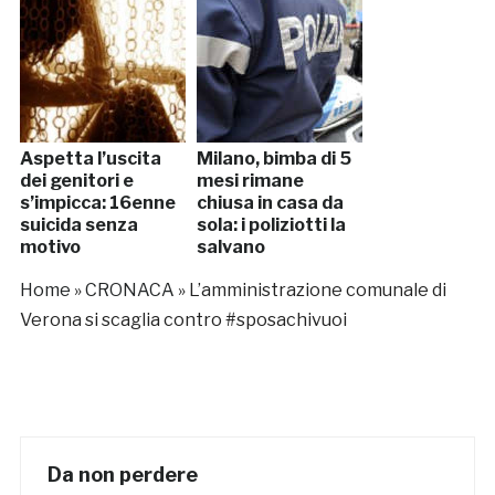
Aspetta l’uscita
Milano, bimba di 5
dei genitori e
mesi rimane
s’impicca: 16enne
chiusa in casa da
suicida senza
sola: i poliziotti la
motivo
salvano
Home
»
CRONACA
»
L’amministrazione comunale di
Verona si scaglia contro #sposachivuoi
Da non perdere