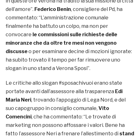
in queste ore Verona ha tradito la sua missione di città
dell’amore”.
Federico Benin
, consigliere del Pd, ha
commentato: “L’amministrazione comunale
finalmente ha battuto un colpo, ma non per
convocare
le commissioni sulle richieste delle
minoranze che da oltre tre mesi non vengono
discusse
o per esaminare decine di mozioni ignorate:
ha subito trovato il tempo per far rimuovere uno
slogan in uno stand a Verona Sposi”.
Le critiche allo slogan #sposachivuoi erano state
portate avanti dall’assessore alla trasparenza
Edi
Maria Neri
, trovando l’appoggio di Lega Nord, e del
suo capogruppo in consiglio comunale,
Vito
Comencini
, che ha commentato: “Le trovate di
marketing non possono affossare i valori. Bene ha
fatto l’assessore Neri a frenare l’allestimento di
stand