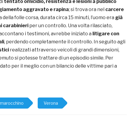
di
tentato omicidio, resistenza e lesioni a pubblico
ggiamento aggravato e rapina
; si trova ora nel
carcere
a della folle corsa, durata circa 15 minuti, l’uomo era
già
 carabinieri
per un controllo. Una volta rilasciato,
ccontano i testimoni, avrebbe iniziato a
litigare con
li
, perdendo completamente il controllo. In seguito agli
tici
realizzati attraverso veicoli di grandi dimensioni,
temuto si potesse trattare di un episodio simile. Per
dato per il meglio con un bilancio delle vittime pari a
marocchino
Verona