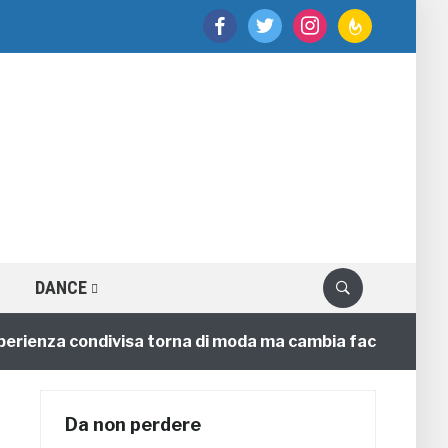
facebook
twitter
instagram
feedburner
DANCE
ienza condivisa torna di moda ma cambia faccia
4 an
Da non perdere