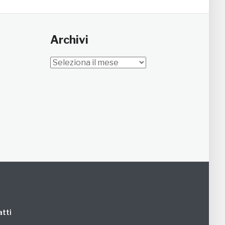
Archivi
Archivi
tti