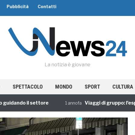
Pubblicità
Contatti
La notizia è giovane
SPETTACOLO
MONDO
SPORT
CULTURA
dando il settore
Viaggi di gruppo: l’esper
1 annofa