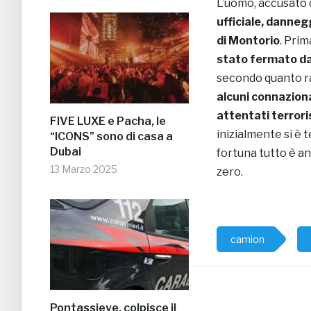
L’uomo, accusato 
ufficiale, danne
di Montorio
. Prim
stato fermato dai
secondo quanto ra
alcuni connaziona
attentati terroris
FIVE LUXE e Pacha, le
inizialmente si è 
“ICONS” sono di casa a
Dubai
fortuna tutto è an
13 Marzo 2025
zero.
camion
Pontassieve, colpisce il