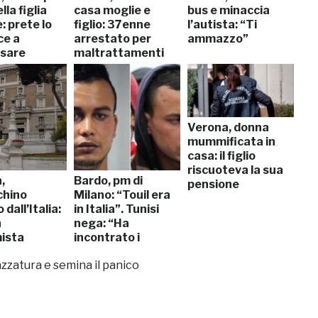
lla figlia
casa moglie e
bus e minaccia
: prete lo
figlio: 37enne
l’autista: “Ti
ce a
arrestato per
ammazzo”
sare
maltrattamenti
Verona, donna
mummificata in
casa: il figlio
riscuoteva la sua
,
Bardo, pm di
pensione
chino
Milano: “Touil era
 dall’Italia:
in Italia”. Tunisi
n
nega: “Ha
ista
incontrato i
so”
terroristi”
zzatura e semina il panico