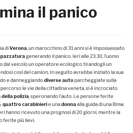
mina il panico
ia di
Verona
, un marocchino di 31 anni si è impossessato
spazzatura
generando il panico. Ieri alle 23.30, l’uomo
 dal veicolo un operatore ecologico tirandogli un
dosi così del camion. In seguito avrebbe iniziato la sua
endo e danneggiando
diverse auto
parcheggiate sulla
percorso le vie della cittadina veneta, si è incrociato
 della polizia
, speronando l’auto. Le persone ferite
5
,
quattro carabinieri
e una
donna
alla guida di una Bmw.
eri hanno ricevuto una prognosi di 20 giorni, mentre la
ferite più lievi.