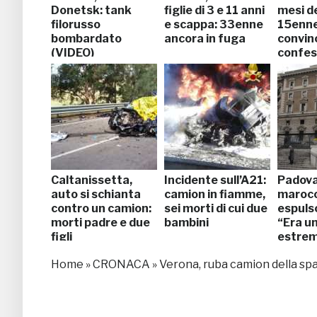
Donetsk: tank
figlie di 3 e 11 anni
mesi de
filorusso
e scappa: 33enne
15enne
bombardato
ancora in fuga
convin
(VIDEO)
confes
Caltanissetta,
Incidente sull’A21:
Padova
auto si schianta
camion in fiamme,
maroc
contro un camion:
sei morti di cui due
espulso
morti padre e due
bambini
“Era u
figli
estrem
religio
Home
»
CRONACA
»
Verona, ruba camion della spa