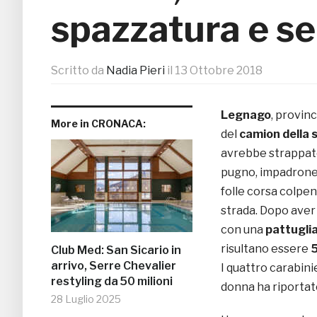
spazzatura e se
Scritto da
Nadia Pieri
il
13 Ottobre 2018
Legnago
, provinc
More in CRONACA:
del
camion della 
avrebbe strappato
pugno, impadronen
folle corsa colp
strada. Dopo aver 
con una
pattuglia
risultano essere
Club Med: San Sicario in
arrivo, Serre Chevalier
I quattro carabini
restyling da 50 milioni
donna ha riportato 
28 Luglio 2025