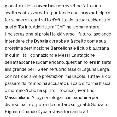
giocatore della
Juventus
, non avrebbe fatto una
scelta così “azzardata”, puntando con largo anticipo a
far scadere il contratto d’affitto della sua residenza in
quel di Torino. Addirittura “Chi”, nel commentare
l’indiscrezione, si proietta già verso il futuro, lasciando
intendere che
Dybala
avrebbe già scelto come sua
prossima destinazione
Barcellona
e il club blaugrana
in cui milita il connazionale Messi. La stagione
dell’attaccante sudamericano, quest’anno, era iniziata
alla grande per il 24enne fuoriclasse di Laguna Larga,
con reti decisive e prestazioni maiuscole. Tuttavia, col
passare del tempo ha accusato un calo di forma (fisica
o mentale?) che ha spinto il tecnico juventino
Massimiliano Allegri a relegarlo in panchina per
diverse partite, potendo contare sui goal di Gonzalo
Higuain. Quando Dybala stava tornando ad