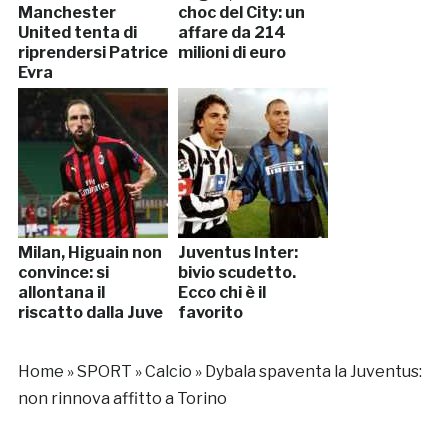
Manchester
choc del City: un
United tenta di
affare da 214
riprendersi Patrice
milioni di euro
Evra
Milan, Higuain non
Juventus Inter:
convince: si
bivio scudetto.
allontana il
Ecco chi è il
riscatto dalla Juve
favorito
Home
»
SPORT
»
Calcio
»
Dybala spaventa la Juventus:
non rinnova affitto a Torino