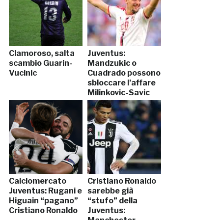
Clamoroso, salta
Juventus:
scambio Guarin-
Mandzukic o
Vucinic
Cuadrado possono
sbloccare l’affare
Milinkovic-Savic
Calciomercato
Cristiano Ronaldo
Juventus: Rugani e
sarebbe già
Higuain “pagano”
“stufo” della
Cristiano Ronaldo
Juventus: