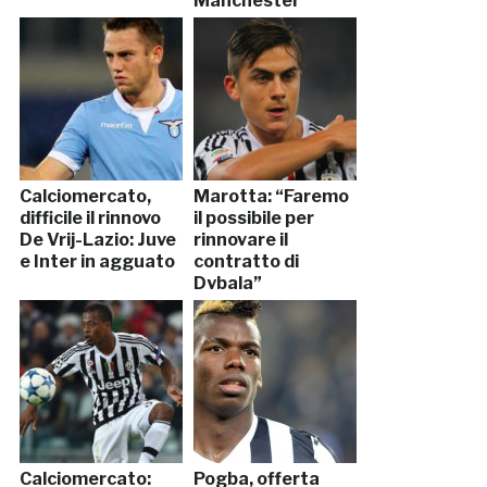
Manchester
United in agguato
Calciomercato,
Marotta: “Faremo
difficile il rinnovo
il possibile per
De Vrij-Lazio: Juve
rinnovare il
e Inter in agguato
contratto di
Dybala”
Calciomercato:
Pogba, offerta