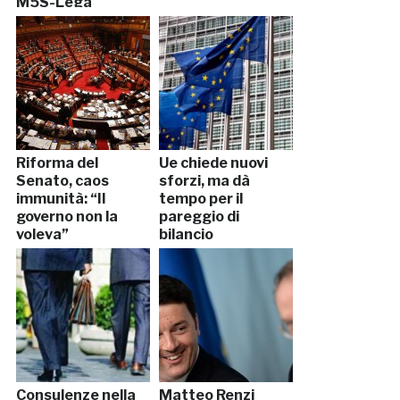
M5S-Lega
Riforma del
Ue chiede nuovi
Senato, caos
sforzi, ma dà
immunità: “Il
tempo per il
governo non la
pareggio di
voleva”
bilancio
Consulenze nella
Matteo Renzi