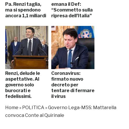
Pa. Renzi taglia,
emana il Def:
ma si spendono
“Scommetto sulla
ancora 1,1 miliardi
ripresa dell’Italia”
Renzi, delude le
Coronavirus:
aspettative. Al
firmato nuovo
governo solo
decreto per
burocrati e
tentare di fermare
fedelissimi.
il virus
Home
»
POLITICA
»
Governo Lega-M5S: Mattarella
convoca Conte al Quirinale