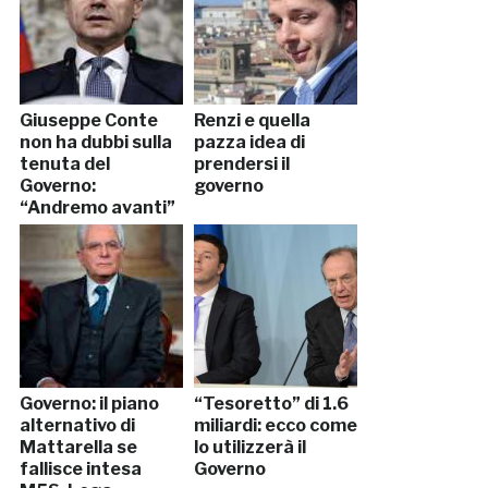
Giuseppe Conte
Renzi e quella
non ha dubbi sulla
pazza idea di
tenuta del
prendersi il
Governo:
governo
“Andremo avanti”
Governo: il piano
“Tesoretto” di 1.6
alternativo di
miliardi: ecco come
Mattarella se
lo utilizzerà il
fallisce intesa
Governo