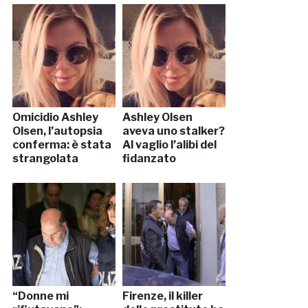
Omicidio Ashley
Ashley Olsen
Olsen, l’autopsia
aveva uno stalker?
conferma: è stata
Al vaglio l’alibi del
strangolata
fidanzato
“Donne mi
Firenze, il killer