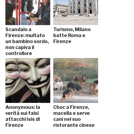
Scandalo a
Turismo, Milano
Firenze: multato
batte Roma e
un bambino sordo,
Firenze
non capiva il
controllore
dell’autobus
Anonymous: la
Choc a Firenze,
verità sui falsi
macella e serve
attacchi Isis di
cani nel suo
Firenze
ristorante cinese