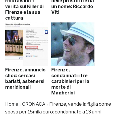
rifiutavano”:
delle prostitute ha
verità sul Killer di
un nome: Riccardo
Firenze e la sua
Viti
cattura
Firenze, annuncio
Firenze,
choc: cercasi
condannati i tre
baristi, astenersi
carabinieri per la
meridionali
morte di
Magherini
Home
»
CRONACA
»
Firenze, vende la figlia come
sposa per 15mila euro: condannato a 13 anni