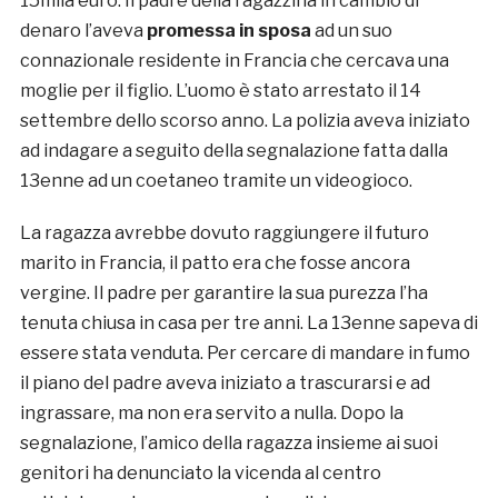
15mila euro. Il padre della ragazzina in cambio di
denaro l’aveva
promessa in sposa
ad un suo
connazionale residente in Francia che cercava una
moglie per il figlio. L’uomo è stato arrestato il 14
settembre dello scorso anno. La polizia aveva iniziato
ad indagare a seguito della segnalazione fatta dalla
13enne ad un coetaneo tramite un videogioco.
La ragazza avrebbe dovuto raggiungere il futuro
marito in Francia, il patto era che fosse ancora
vergine. Il padre per garantire la sua purezza l’ha
tenuta chiusa in casa per tre anni. La 13enne sapeva di
essere stata venduta. Per cercare di mandare in fumo
il piano del padre aveva iniziato a trascurarsi e ad
ingrassare, ma non era servito a nulla. Dopo la
segnalazione, l’amico della ragazza insieme ai suoi
genitori ha denunciato la vicenda al centro