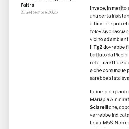
l’altra
Invece, in merito
21 Settembre 2025
una certa insisten
ultime ore potrebb
televisive, lascia
vicino ad ambienti
Il
Tg2
dovrebbe fi
battuto da Piccini
rete, ma attenzi
e che comunque po
sarebbe stata ava
Infine, per quant
Mariapia Ammirati
Sciarelli
che, dopo 
verrebbe indicata
Lega-M5S. Non dov