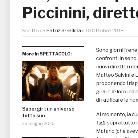
Piccinini, diret
Scritto da
Patrizia Gallina
il
10 Ottobre 2018
Sono giorni frenet
More in SPETTACOLO:
confronti in seno
nuovi direttori dei
Matteo Salvini e L
proponendo i rispe
girare le loro indi
di ratificare le no
Supergirl: un universo
Al momento, la qu
tutto suo
Tg1
, soprattutto 
29 Giugno 2026
Matano (che aveva