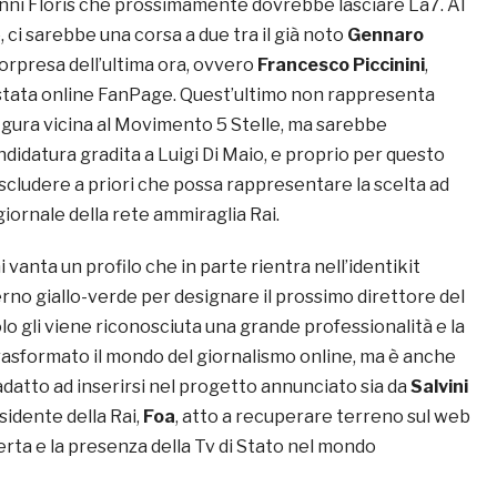
nni Floris che prossimamente dovrebbe lasciare La7. Al
ci sarebbe una corsa a due tra il già noto
Gennaro
sorpresa dell’ultima ora, ovvero
Francesco Piccinini
,
estata online FanPage. Quest’ultimo non rappresenta
gura vicina al Movimento 5 Stelle, ma sarebbe
idatura gradita a Luigi Di Maio, e proprio per questo
scludere a priori che possa rappresentare la scelta ad
egiornale della rete ammiraglia Rai.
i vanta un profilo che in parte rientra nell’identikit
rno giallo-verde per designare il prossimo direttore del
solo gli viene riconosciuta una grande professionalità e la
trasformato il mondo del giornalismo online, ma è anche
datto ad inserirsi nel progetto annunciato sia da
Salvini
sidente della Rai,
Foa
, atto a recuperare terreno sul web
ferta e la presenza della Tv di Stato nel mondo