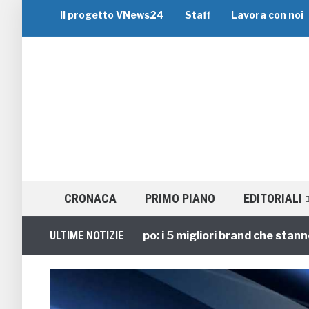
Il progetto VNews24
Staff
Lavora con noi
CRONACA
PRIMO PIANO
EDITORIALI
Viaggi di Gruppo: i 5 migliori brand che stanno guid
ULTIME NOTIZIE