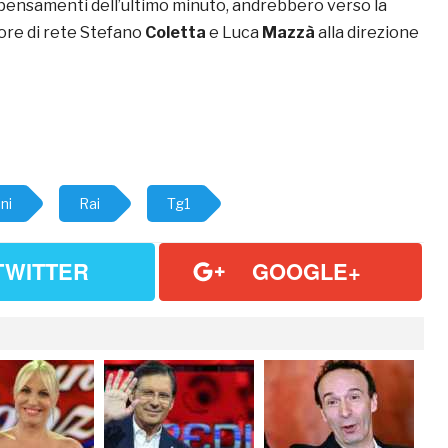
ipensamenti dell’ultimo minuto, andrebbero verso la
tore di rete Stefano
Coletta
e Luca
Mazzà
alla direzione
ni
Rai
Tg1
TWITTER
GOOGLE+