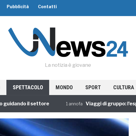
Pubblicità
Contatti
La notizia è giovane
SPETTACOLO
MONDO
SPORT
CULTURA
ando il settore
Viaggi di gruppo: l’esperie
1 annofa