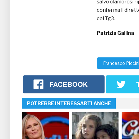
salvo clamorosi r
conferma il diret
del Tg3.
Patrizia Gallina
Francesco Piccini
FACEBOOK
POTREBBE INTERESSARTI ANCHE