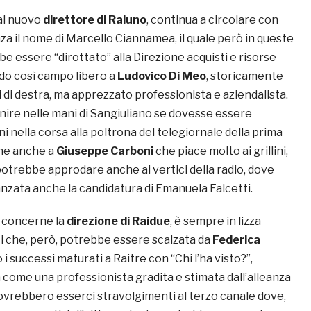
 al nuovo
direttore di Raiuno
, continua a circolare con
za il nome di Marcello Ciannamea, il quale però in queste
e essere “dirottato” alla Direzione acquisti e risorse
ndo così campo libero a
Ludovico Di Meo
, storicamente
 di destra, ma apprezzato professionista e aziendalista.
nire nelle mani di Sangiuliano se dovesse essere
ni nella corsa alla poltrona del telegiornale della prima
one anche a
Giuseppe Carboni
che piace molto ai grillini,
trebbe approdare anche ai vertici della radio, dove
nzata anche la candidatura di Emanuela Falcetti.
o concerne la
direzione di Raidue
, è sempre in lizza
 che, però, potrebbe essere scalzata da
Federica
i successi maturati a Raitre con “Chi l’ha visto?”,
 come una professionista gradita e stimata dall’alleanza
rebbero esserci stravolgimenti al terzo canale dove,