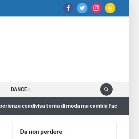
facebook
twitter
instagram
feedburner
DANCE
nza condivisa torna di moda ma cambia faccia
4 anni
Da non perdere