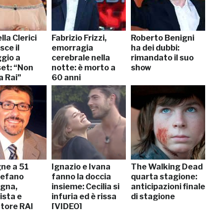
la Clerici
Fabrizio Frizzi,
Roberto Benigni
ce il
emorragia
ha dei dubbi:
gio a
cerebrale nella
rimandato il suo
et: “Non
notte: è morto a
show
la Rai”
60 anni
gne a 51
Ignazio e Ivana
The Walking Dead
tefano
fanno la doccia
quarta stagione:
gna,
insieme: Cecilia si
anticipazioni finale
ista e
infuria ed è rissa
di stagione
tore RAI
[VIDEO]