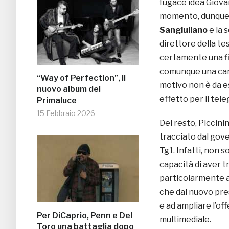
fugace idea Giova
momento, dunque, 
Sangiuliano
e la 
direttore della t
certamente una fi
comunque una cand
“Way of Perfection”, il
motivo non è da e
nuovo album dei
effetto per il tel
Primaluce
15 Febbraio 2026
Del resto, Piccinin
tracciato dal gove
Tg1. Infatti, non 
capacità di aver 
particolarmente a
che dal nuovo pre
e ad ampliare l’of
Per DiCaprio, Penn e Del
multimediale.
Toro una battaglia dopo