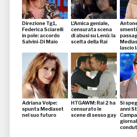
Direzione Tg1,
L’Amica geniale,
Antonel
Federica Sciarelli
censurata scena
smentis
in pole: accordo
di abusi su Lenù: la
passag
Salvini-Di Maio
scelta della Rai
Medias
lascio 
Adriana Volpe:
HTGAWM: Rai 2 ha
Si spe
spunta Mediaset
censurato le
anni S
nel suo futuro
scene di sesso gay
Campa
giornal
condut