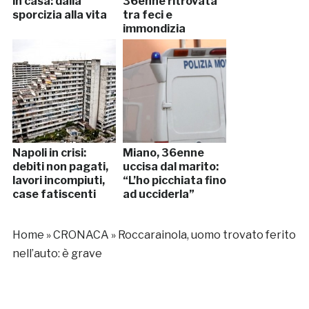
in casa: dalla
36enne ritrovata
sporcizia alla vita
tra feci e
immondizia
Napoli in crisi:
Miano, 36enne
debiti non pagati,
uccisa dal marito:
lavori incompiuti,
“L’ho picchiata fino
case fatiscenti
ad ucciderla”
Home
»
CRONACA
»
Roccarainola, uomo trovato ferito
nell’auto: è grave