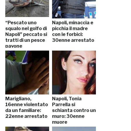
“Pescato uno
Napoli, minaccia e
squalo nel golfo di
picchia il madre
Napoli” peccato si
con le forbici:
tratti di un pesce
30enne arrestato
pavone
Marigliano,
Napoli, Tonia
16enne violentato
Parrella si
da un familiare:
schianta contro un
22enne arrestato
muro: 30enne
muore