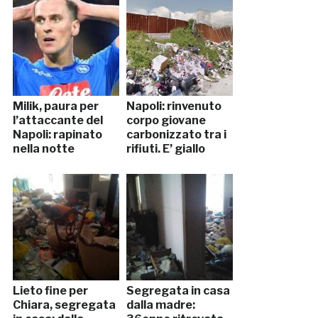
Milik, paura per
Napoli: rinvenuto
l’attaccante del
corpo giovane
Napoli: rapinato
carbonizzato tra i
nella notte
rifiuti. E’ giallo
Lieto fine per
Segregata in casa
Chiara, segregata
dalla madre: