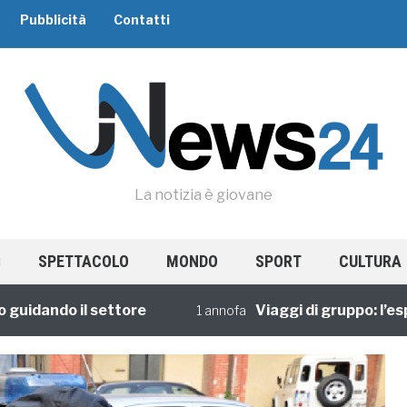
Pubblicità
Contatti
La notizia è giovane
SPETTACOLO
MONDO
SPORT
CULTURA
ando il settore
Viaggi di gruppo: l’esperie
1 annofa