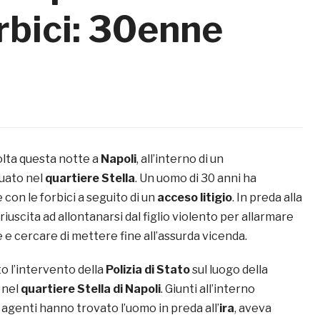
rbici: 30enne
olta questa notte a
Napoli
, all’interno di un
uato nel
quartiere Stella
. Un uomo di 30 anni ha
e con le forbici a seguito di un
acceso litigio
. In preda alla
 riuscita ad allontanarsi dal figlio violento per allarmare
ne e cercare di mettere fine all’assurda vicenda.
o l’intervento della
Polizia di Stato
sul luogo della
 nel
quartiere Stella di Napoli
. Giunti all’interno
i agenti hanno trovato l’uomo in preda all’
ira
, aveva