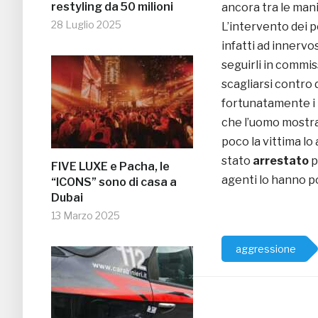
restyling da 50 milioni
ancora tra le mani
28 Luglio 2025
L’intervento dei p
infatti ad innervo
seguirli in commis
scagliarsi contro 
fortunatamente i p
che l’uomo mostrav
poco la vittima l
stato
arrestato
p
FIVE LUXE e Pacha, le
agenti lo hanno p
“ICONS” sono di casa a
Dubai
13 Marzo 2025
aggressione