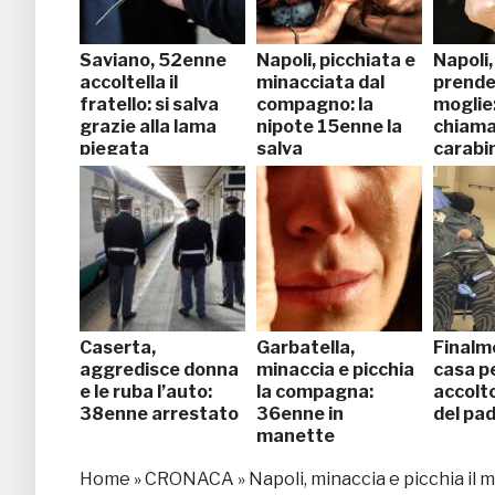
Saviano, 52enne
Napoli, picchiata e
Napoli,
accoltella il
minacciata dal
prende 
fratello: si salva
compagno: la
moglie: 
grazie alla lama
nipote 15enne la
chiama
piegata
salva
carabin
Caserta,
Garbatella,
Finalm
aggredisce donna
minaccia e picchia
casa pe
e le ruba l’auto:
la compagna:
accolto
38enne arrestato
36enne in
del pa
manette
Home
»
CRONACA
»
Napoli, minaccia e picchia il 