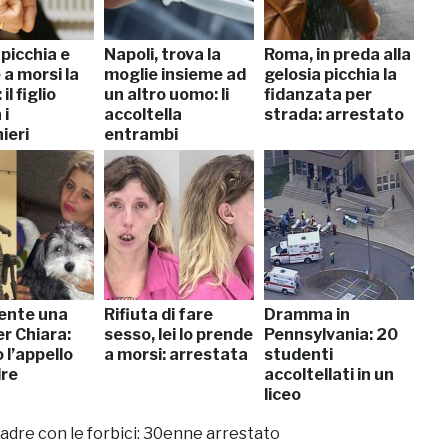
 picchia e
Napoli, trova la
Roma, in preda alla
a morsi la
moglie insieme ad
gelosia picchia la
il figlio
un altro uomo: li
fidanzata per
 i
accoltella
strada: arrestato
ieri
entrambi
ente una
Rifiuta di fare
Dramma in
r Chiara:
sesso, lei lo prende
Pennsylvania: 20
 l’appello
a morsi: arrestata
studenti
dre
accoltellati in un
liceo
madre con le forbici: 30enne arrestato