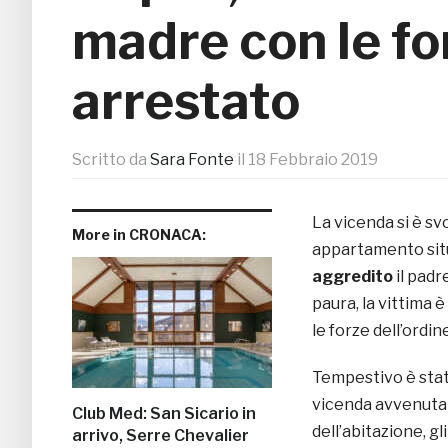
madre con le fo
arrestato
Scritto da
Sara Fonte
il
18 Febbraio 2019
La vicenda si è sv
More in CRONACA:
appartamento sit
aggredito
il padr
paura, la vittima è
le forze dell’ordi
Tempestivo è stat
vicenda avvenuta
Club Med: San Sicario in
dell’abitazione, gl
arrivo, Serre Chevalier