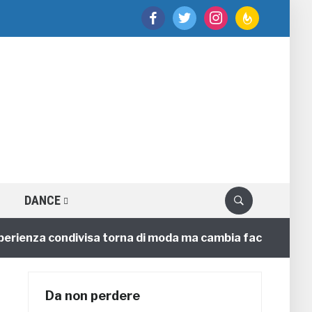
facebook
twitter
instagram
feedburner
DANCE
nza condivisa torna di moda ma cambia faccia
4 anni
Da non perdere