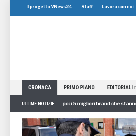
Il progetto VNews24
Staff
Lavora con noi
CRONACA
PRIMO PIANO
EDITORIALI
Viaggi di Gruppo: i 5 migliori brand che stanno guid
ULTIME NOTIZIE