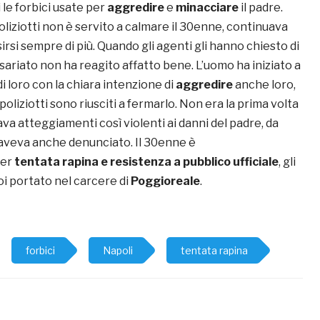
 le forbici usate per
aggredire
e
minacciare
il padre.
oliziotti non è servito a calmare il 30enne, continuava
sirsi sempre di più. Quando gli agenti gli hanno chiesto di
sariato non ha reagito affatto bene. L’uomo ha iniziato a
di loro con la chiara intenzione di
aggredire
anche loro,
oliziotti sono riusciti a fermarlo. Non era la prima volta
a atteggiamenti così violenti ai danni del padre, da
o aveva anche denunciato. Il 30enne è
er
tentata rapina e resistenza a pubblico ufficiale
, gli
oi portato nel carcere di
Poggioreale
.
forbici
Napoli
tentata rapina