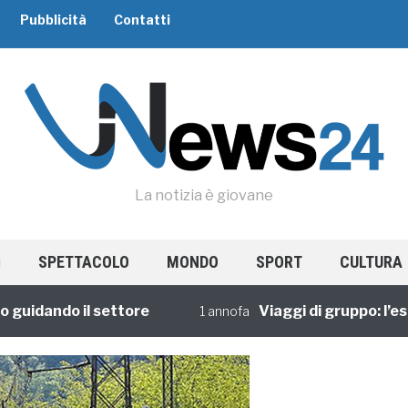
Pubblicità
Contatti
La notizia è giovane
SPETTACOLO
MONDO
SPORT
CULTURA
dando il settore
Viaggi di gruppo: l’esperi
1 annofa