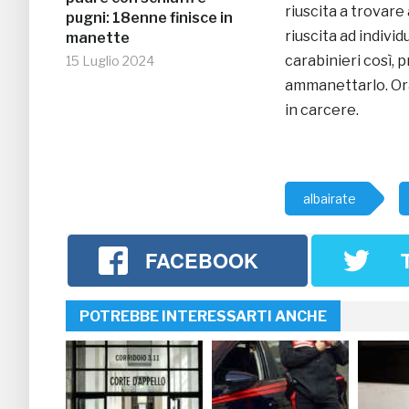
riuscita a trovar
pugni: 18enne finisce in
riuscita ad indivi
manette
carabinieri così, 
15 Luglio 2024
ammanettarlo. Ora 
in carcere.
albairate
FACEBOOK
POTREBBE INTERESSARTI ANCHE