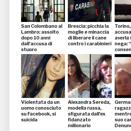
San Colombano al
Brescia: picchia la
Torino
Lambro: assolto
moglie e minaccia
accusa 
dopo 10 anni
di liberare il cane
averla 
dall’accusa di
contro i carabinieri
nega: 
stupro
consen
Violentata da un
Alexandra Sereda,
German
uomo conosciuto
modella russa,
ragazzo
su Facebook, si
sfigurata dall’ex
mentre 
suicida
fidanzato
suo ca
milionario
Denunc