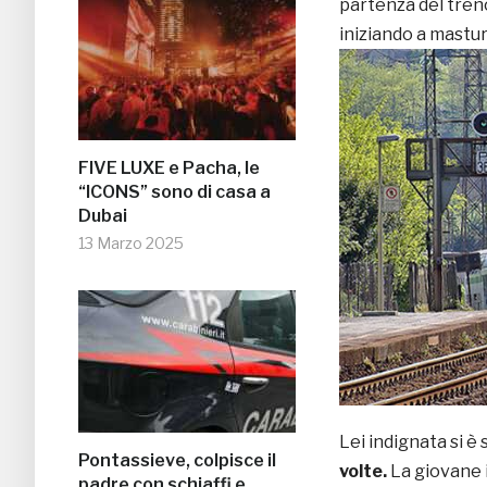
partenza del treno
iniziando a mastur
FIVE LUXE e Pacha, le
“ICONS” sono di casa a
Dubai
13 Marzo 2025
Lei indignata si è
Pontassieve, colpisce il
volte.
La giovane i
padre con schiaffi e