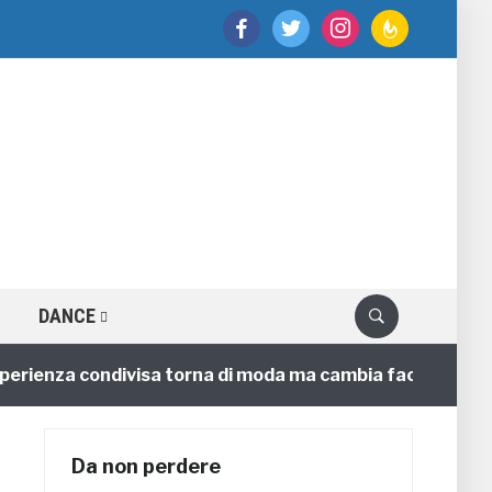
facebook
twitter
instagram
feedburner
DANCE
enza condivisa torna di moda ma cambia faccia
4 anni
Da non perdere