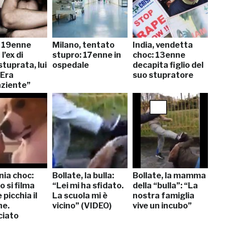
, 19enne
Milano, tentato
India, vendetta
l’ex di
stupro: 17enne in
choc: 13enne
stuprata, lui
ospedale
decapita figlio del
“Era
suo stupratore
ziente”
ia choc:
Bollate, la bulla:
Bollate, la mamma
 si filma
“Lei mi ha sfidato.
della “bulla”: “La
picchia il
La scuola mi è
nostra famiglia
ne.
vicino” (VIDEO)
vive un incubo”
iato