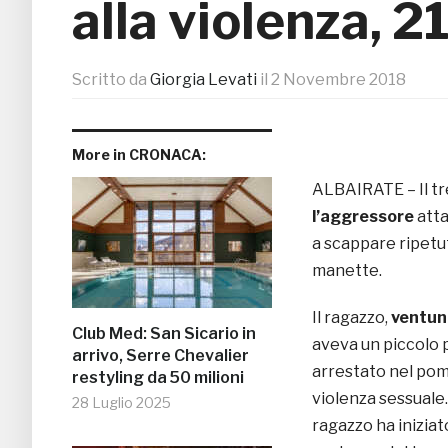
alla violenza, 
Scritto da
Giorgia Levati
il
2 Novembre 2018
More in CRONACA:
ALBAIRATE – Il tre
l’aggressore
atta
a scappare ripetu
manette.
Il ragazzo,
ventuno
Club Med: San Sicario in
aveva un piccolo 
arrivo, Serre Chevalier
arrestato nel pome
restyling da 50 milioni
violenza sessuale.
28 Luglio 2025
ragazzo ha iniziat