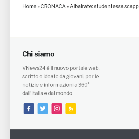
Home
»
CRONACA
»
Albairate: studentessa scapp
Chi siamo
VNews24 è il nuovo portale web,
scritto e ideato da giovani, per le
notizie e informazioni a 360°
dall’Italia e dal mondo
facebook
twitter
instagram
feedburner