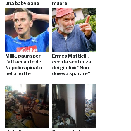
una baby gang
muore
Milik, paura per
Ermes Mattielli,
l’attaccante del
ecco la sentenza
Napoli: rapinato
dei giudici: “Non
nella notte
doveva sparare”