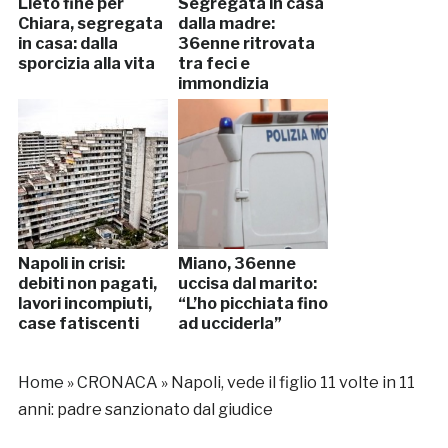
Lieto fine per
Segregata in casa
Chiara, segregata
dalla madre:
in casa: dalla
36enne ritrovata
sporcizia alla vita
tra feci e
immondizia
Napoli in crisi:
Miano, 36enne
debiti non pagati,
uccisa dal marito:
lavori incompiuti,
“L’ho picchiata fino
case fatiscenti
ad ucciderla”
Home
»
CRONACA
»
Napoli, vede il figlio 11 volte in 11
anni: padre sanzionato dal giudice