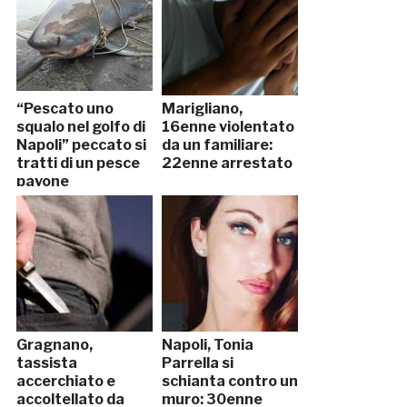
“Pescato uno
Marigliano,
squalo nel golfo di
16enne violentato
Napoli” peccato si
da un familiare:
tratti di un pesce
22enne arrestato
pavone
Gragnano,
Napoli, Tonia
tassista
Parrella si
accerchiato e
schianta contro un
accoltellato da
muro: 30enne