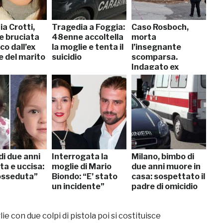
a Crotti,
Tragedia a Foggia:
Caso Rosboch,
e bruciata
48enne accoltella
morta
co dall’ex
la moglie e tenta il
l’insegnante
 del marito
suicidio
scomparsa.
Indagato ex
studente
di due anni
Interrogata la
Milano, bimbo di
ta e uccisa:
moglie di Mario
due anni muore in
osseduta”
Biondo: “E’ stato
casa: sospettato il
un incidente”
padre di omicidio
e con due colpi di pistola poi si costituisce