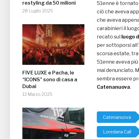
restyling da 50 milioni
51enne è tornato 
28 Luglio 2025
ciò che aveva appe
che aveva appena 
carabinieri il luog
recato sul
luogo d
per sottoporsi all
scorsa estate, tra
51enne aveva più
mai denunciato. M
FIVE LUXE e Pacha, le
sembra essere pro
“ICONS” sono di casa a
Dubai
Catenanuova
.
13 Marzo 2025
Catenanuova
Loredana Calì