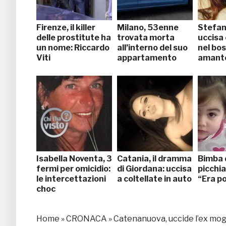
Firenze, il killer
Milano, 53enne
Stefani
delle prostitute ha
trovata morta
uccisa 
un nome: Riccardo
all’interno del suo
nel bos
Viti
appartamento
amante
Isabella Noventa, 3
Catania, il dramma
Bimba 
fermi per omicidio:
di Giordana: uccisa
picchia
le intercettazioni
a coltellate in auto
“Era p
choc
Home
»
CRONACA
»
Catenanuova, uccide l’ex mogli