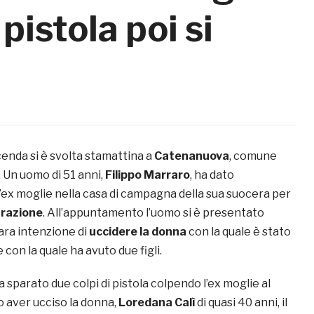
pistola poi si
enda si è svolta stamattina a
Catenanuova
, comune
. Un uomo di 51 anni,
Filippo Marraro
, ha dato
ex moglie nella casa di campagna della sua suocera per
razione
. All’appuntamento l’uomo si è presentato
ara intenzione di
uccidere la donna
con la quale è stato
 con la quale ha avuto due figli.
a sparato due colpi di pistola colpendo l’ex moglie al
o aver ucciso la donna,
Loredana Calì
di quasi 40 anni, il