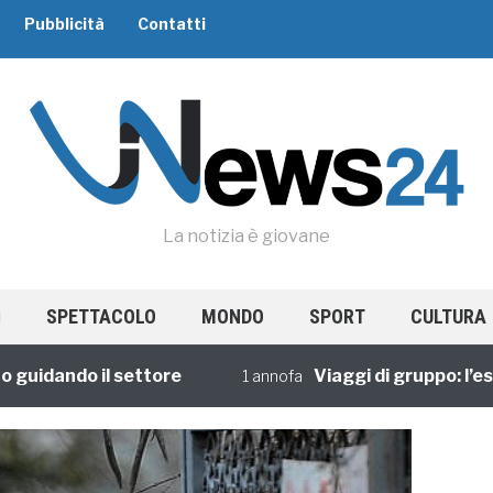
Pubblicità
Contatti
La notizia è giovane
SPETTACOLO
MONDO
SPORT
CULTURA
dando il settore
Viaggi di gruppo: l’esperi
1 annofa