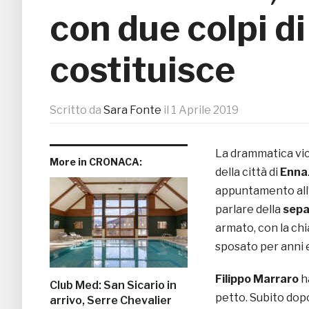
con due colpi di 
costituisce
Scritto da
Sara Fonte
il
1 Aprile 2019
La drammatica vic
More in CRONACA:
della città di
Enna
appuntamento all’
parlare della
sepa
armato, con la chi
sposato per anni e
Filippo Marraro
h
Club Med: San Sicario in
petto. Subito dop
arrivo, Serre Chevalier