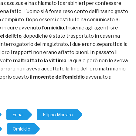
a casa sua e ha chiamato i carabinieri per confessare
na fatto. L’uomo si è forse reso conto dell’insano gesto
compiuto. Dopo essersi costituito ha comunicato ai
o in cui è avvenuto l’
omicidio
. Insieme agli agenti si è
el delitto
, dopodiché è stato trasportato in caserma
’interrogatorio del magistrato. I due erano separati dalla
 loro i rapporti non erano affatto buoni. In passato il
 volte
maltrattato la vittima
, la quale però non lo aveva
arraro non aveva accettato la fine del loro matrimonio,
prio questo il
movente dell’omicidio
avvenuto a
Enna
Filippo Marraro
Omicidio