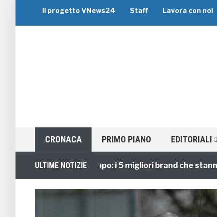
Il progetto VNews24
Staff
Lavora con noi
CRONACA
PRIMO PIANO
EDITORIALI
Viaggi di Gruppo: i 5 migliori brand che stanno gui
ULTIME NOTIZIE