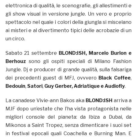
elettronica di qualità, le scenografie, gli allestimenti e
gli show visual in versione jungle. Un vero e proprio
spettacolo nel quale i colori della giungla si miscelano
ai misteri e al divertimento tipici delle acrobazie di un
un circo.
Sabato 21 settembre
BLOND:ISH, Marcelo Burlon e
Berhouz
sono gli ospiti speciali di Milano Fashion
Jungle. Dj e producer di grande qualità, sulla falsariga
dei precedenti guest di MFJ, ovvvero
Black Coffee
,
Bedouin
,
Satori
,
Guy Gerber, Adriatique e Audiofly
.
La canadese Vivie-ann Bakos aka
BLOND:ISH
arriva a
MJF dopo un’estate che l’ha vista protagonista nelle
migliori console del pianeta: da Ibiza a Dubai, da
Mikonos a Saint Tropez, senza dimenticare i suoi set
in festival epocali quali Coachella e Burning Man. E