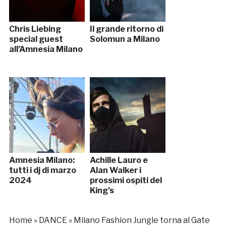
Chris Liebing
Il grande ritorno di
special guest
Solomun a Milano
all’Amnesia Milano
Amnesia Milano:
Achille Lauro e
tutti i dj di marzo
Alan Walker i
2024
prossimi ospiti del
King’s
Home
»
DANCE
»
Milano Fashion Jungle torna al Gate