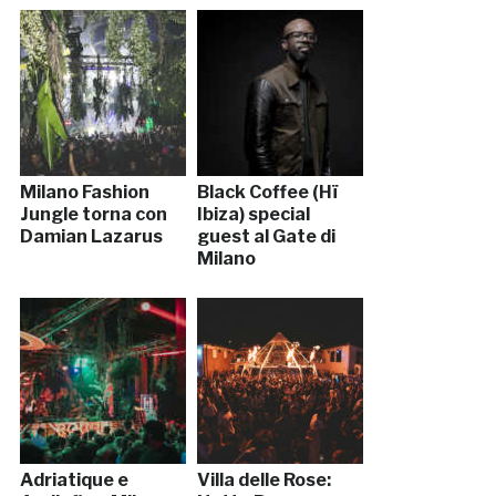
Milano Fashion
Black Coffee (Hï
Jungle torna con
Ibiza) special
Damian Lazarus
guest al Gate di
Milano
Adriatique e
Villa delle Rose: