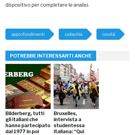
dispositivo per completare le analisi.
approfondimenti
celiachia
novità
POTREBBE INTERESSARTI ANCHE
Bilderberg, tutti
Bruxelles,
gli italiani che
intervista a
hanno partecipato
studentessa
dal 1977 in poi
italiana: “Qui