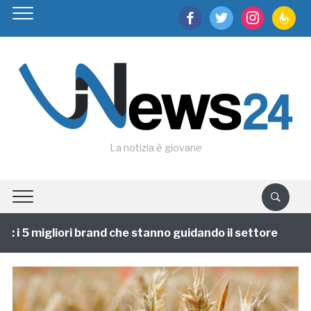
facebook
twitter
instagram
feedburn
La notizia è giovane
i 5 migliori brand che stanno guidando il settore
1 a