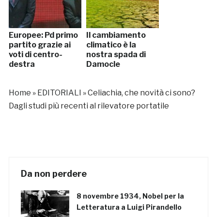
Europee: Pd primo
Il cambiamento
partito grazie ai
climatico è la
voti di centro-
nostra spada di
destra
Damocle
Home
»
EDITORIALI
»
Celiachia, che novità ci sono?
Dagli studi più recenti al rilevatore portatile
Da non perdere
8 novembre 1934, Nobel per la
Letteratura a Luigi Pirandello