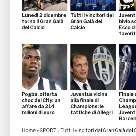
Lunedì 2 dicembre
Tutti i vincitori del
Juventu
torna il Gran Galà
Gran Galà del
bivio s
del Calcio
Calcio
Ecco chi
favori
Pogba, offerta
Juventus vicina
Finale 
choc del City: un
alla finale di
Champ
affare da 214
Champions: le
League
milioni di euro
tattiche di Allegri
Juvent
Barcel
Home
»
SPORT
»
Tutti i vincitori del Gran Galà del 