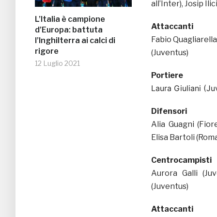
all’Inter), Josip Ili
L’Italia è campione
Attaccanti
d’Europa: battuta
Fabio Quagliarell
l’Inghilterra ai calci di
rigore
(Juventus)
12 Luglio 2021
Portiere
Laura Giuliani (Ju
Difensori
Alia Guagni (Fior
Elisa Bartoli (Rom
Centrocampisti
Aurora Galli (Ju
(Juventus)
Attaccanti