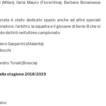
i (Milan), Ilaria Mauro (Fiorentina), Barbara Bonansesa
erata è stato dedicato spazio anche ad altre speciali
enatore, l’arbitro, la squadra e il giovane di Serie B che si
 distinti nell’ultimo campionato.
iero Gasperini (Atalanta)
Rocchi
a
ndro Tonali (Brescia)
 della stagione 2018/2019
alvo