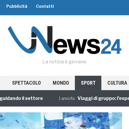
Pubblicità
Contatti
La notizia è giovane
SPETTACOLO
MONDO
SPORT
CULTURA
do il settore
Viaggi di gruppo: l’esperienz
1 annofa