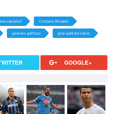
ana calciatori
Cristiano Ronaldo
gennaro gattuso
gran galà del calcio
TWITTER
GOOGLE+