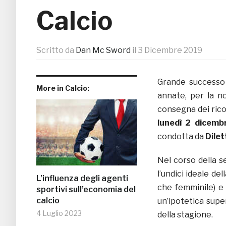
Calcio
Scritto da
Dan Mc Sword
il
3 Dicembre 2019
Grande successo 
More in Calcio:
annate, per la n
consegna dei ricon
lunedì 2 dicemb
condotta da
Dile
Nel corso della s
l’undici ideale de
L’influenza degli agenti
che femminile) e –
sportivi sull’economia del
calcio
un’ipotetica super
4 Luglio 2023
della stagione.