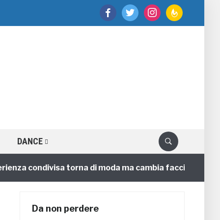
facebook
twitter
instagram
feedburner
DANCE
a condivisa torna di moda ma cambia faccia
4 annifa
Da non perdere