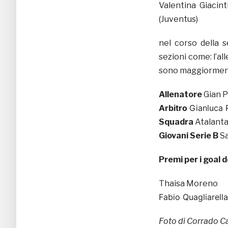
Valentina Giacint
(Juventus)
nel corso della s
sezioni come: l’all
sono maggiormente
Allenatore
Gian P
Arbitro
Gianluca 
Squadra
Atalant
Giovani Serie B
Sa
Premi per i goal
Thaisa Moreno
Fabio Quagliarella
Foto di Corrado C