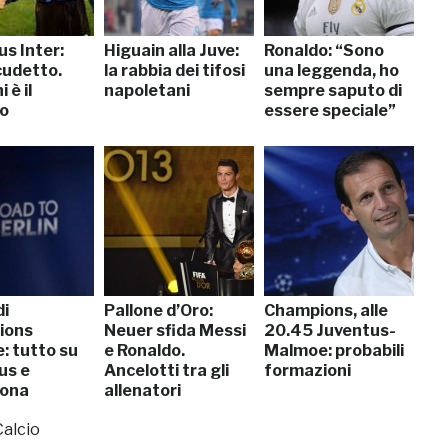
s Inter:
Higuain alla Juve:
Ronaldo: “Sono
cudetto.
la rabbia dei tifosi
una leggenda, ho
 è il
napoletani
sempre saputo di
to
essere speciale”
di
Pallone d’Oro:
Champions, alle
ions
Neuer sfida Messi
20.45 Juventus-
: tutto su
e Ronaldo.
Malmoe: probabili
us e
Ancelotti tra gli
formazioni
lona
allenatori
Calcio