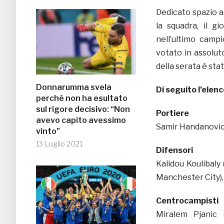
Dedicato spazio an
la squadra, il g
nell’ultimo camp
votato in assolut
della serata è st
Donnarumma svela
Di seguito l’elen
perché non ha esultato
sul rigore decisivo: “Non
Portiere
avevo capito avessimo
Samir Handanovic 
vinto”
13 Luglio 2021
Difensori
Kalidou Koulibaly
Manchester City), 
Centrocampisti
Miralem Pjanic (