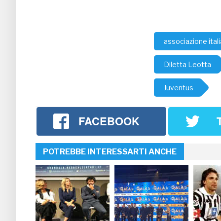
associazione itali
Diletta Leotta
Juventus
FACEBOOK
POTREBBE INTERESSARTI ANCHE