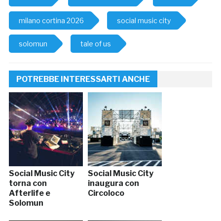
milano cortina 2026
social music city
solomun
tale of us
POTREBBE INTERESSARTI ANCHE
Social Music City
Social Music City
torna con
inaugura con
Afterlife e
Circoloco
Solomun