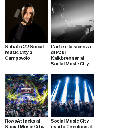
Sabato 22 Social
L’arte e la scienza
Music City a
di Paul
Campovolo
Kalkbrenner al
Social Music City
RowsAttacks al
Social Music City
Social Music City.
ospita Circoloco, il