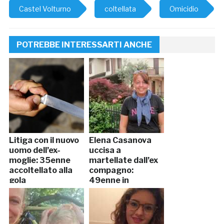
Castel Volturno
coltellata
Omicidio
POTREBBE INTERESSARTI ANCHE
Litiga con il nuovo
Elena Casanova
uomo dell’ex-
uccisa a
moglie: 35enne
martellate dall’ex
accoltellato alla
compagno:
gola
49enne in
manette