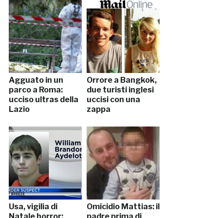
Agguato in un
Orrore a Bangkok,
parco a Roma:
due turisti inglesi
ucciso ultras della
uccisi con una
Lazio
zappa
Usa, vigilia di
Omicidio Mattias: il
Natale horror:
padre prima di