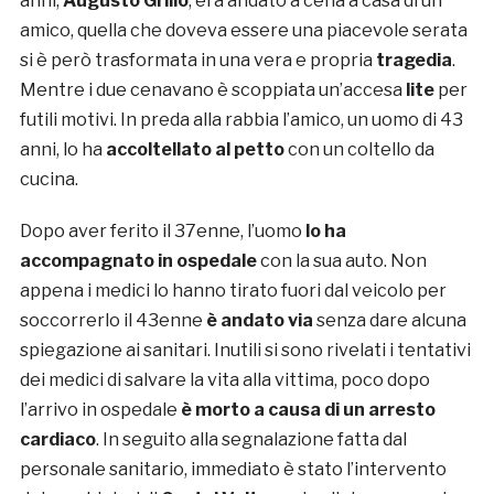
anni,
Augusto Grillo
, era andato a cena a casa di un
amico, quella che doveva essere una piacevole serata
si è però trasformata in una vera e propria
tragedia
.
Mentre i due cenavano è scoppiata un’accesa
lite
per
futili motivi. In preda alla rabbia l’amico, un uomo di 43
anni, lo ha
accoltellato al petto
con un coltello da
cucina.
Dopo aver ferito il 37enne, l’uomo
lo ha
accompagnato in ospedale
con la sua auto. Non
appena i medici lo hanno tirato fuori dal veicolo per
soccorrerlo il 43enne
è andato via
senza dare alcuna
spiegazione ai sanitari. Inutili si sono rivelati i tentativi
dei medici di salvare la vita alla vittima, poco dopo
l’arrivo in ospedale
è morto a causa di un arresto
cardiaco
. In seguito alla segnalazione fatta dal
personale sanitario, immediato è stato l’intervento