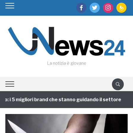
facebook
twitter
instagram
feedburn
La notizia è giovane
: i 5 migliori brand che stanno guidando il settore