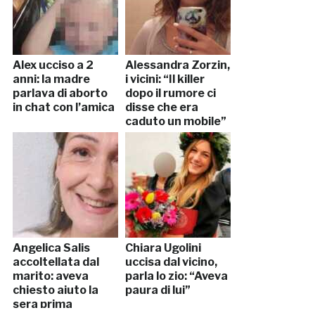
Alex ucciso a 2
Alessandra Zorzin,
anni: la madre
i vicini: “Il killer
parlava di aborto
dopo il rumore ci
in chat con l’amica
disse che era
caduto un mobile”
Angelica Salis
Chiara Ugolini
accoltellata dal
uccisa dal vicino,
marito: aveva
parla lo zio: “Aveva
chiesto aiuto la
paura di lui”
sera prima