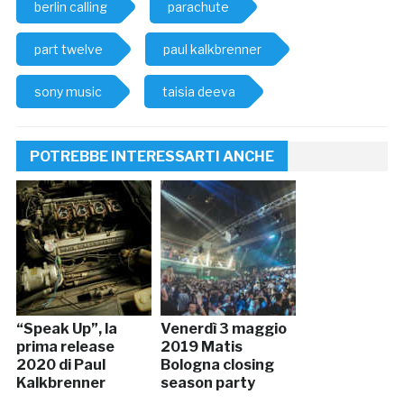
berlin calling
parachute
part twelve
paul kalkbrenner
sony music
taisia deeva
POTREBBE INTERESSARTI ANCHE
“Speak Up”, la
Venerdì 3 maggio
prima release
2019 Matis
2020 di Paul
Bologna closing
Kalkbrenner
season party