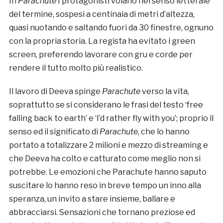
In
Parachute
I protagonisti volano nel senso letterale
del termine, sospesi a centinaia di metri d’altezza,
quasi nuotando e saltando fuori da 30 finestre, ognuno
con la propria storia. La regista ha evitato i green
screen, preferendo lavorare con gru e corde per
rendere il tutto molto più realistico.
Il lavoro di Deeva spinge
Parachute
verso la vita,
soprattutto se si considerano le frasi del testo ‘free
falling back to earth’ e ‘I’d rather fly with you’; proprio il
senso ed il significato di
Parachute
, che lo hanno
portato a totalizzare 2 milioni e mezzo di streaming e
che Deeva ha colto e catturato come meglio non si
potrebbe. Le emozioni che Parachute hanno saputo
suscitare lo hanno reso in breve tempo un inno alla
speranza, un invito a stare insieme, ballare e
abbracciarsi. Sensazioni che tornano preziose ed