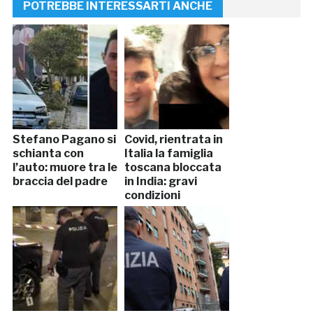
POTREBBE INTERESSARTI ANCHE
Stefano Pagano si
Covid, rientrata in
schianta con
Italia la famiglia
l’auto: muore tra le
toscana bloccata
braccia del padre
in India: gravi
condizioni