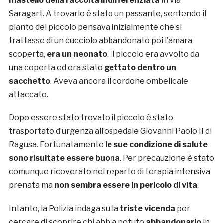
mastello della raccolta indifferenziata
in via
Saragart. A trovarlo è stato un passante, sentendo il
pianto del piccolo pensava inizialmente che si
trattasse di un cucciolo abbandonato poi l’amara
scoperta,
era un neonato
. Il piccolo era avvolto da
una coperta ed era stato
gettato dentro un
sacchetto
. Aveva ancora il cordone ombelicale
attaccato.
Dopo essere stato trovato il piccolo è stato
trasportato d’urgenza all’ospedale Giovanni Paolo II di
Ragusa. Fortunatamente
le sue condizione di salute
sono risultate essere buona
. Per precauzione è stato
comunque ricoverato nel reparto di terapia intensiva
prenata ma
non sembra essere in pericolo di vita
.
Intanto, la Polizia indaga sulla
triste vicenda
per
cercare di scoprire chi abbia potuto
abbandonarlo
in