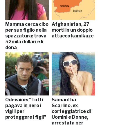
Mamma cerca cibo
Afghanistan, 27
per suo figlio nella
morti in un doppio
spazzatura: trova
attacco kamikaze
52mila dollari e li
dona
Odevaine: “Totti
Samantha
pagava in nero i
Scarlino, ex
vigili per
corteggiatrice di
proteggere i figli”
Uomini e Donne,
arrestata per
spaccio di droga