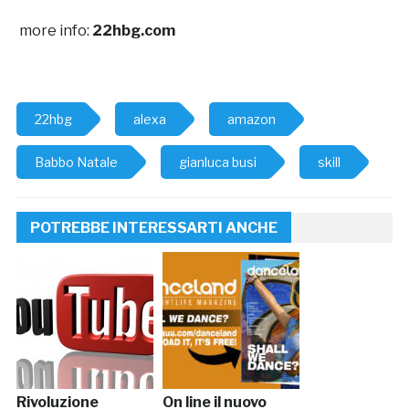
more info:
22hbg.com
22hbg
alexa
amazon
Babbo Natale
gianluca busi
skill
POTREBBE INTERESSARTI ANCHE
Rivoluzione
On line il nuovo