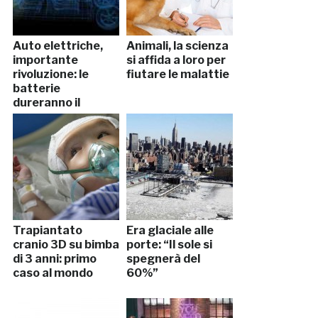
Auto elettriche,
Animali, la scienza
importante
si affida a loro per
rivoluzione: le
fiutare le malattie
batterie
dureranno il
doppio
Trapiantato
Era glaciale alle
cranio 3D su bimba
porte: “Il sole si
di 3 anni: primo
spegnerà del
caso al mondo
60%”