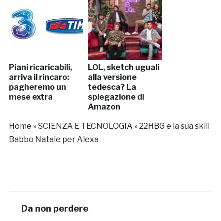
Piani ricaricabili,
LOL, sketch uguali
arriva il rincaro:
alla versione
pagheremo un
tedesca? La
mese extra
spiegazione di
Amazon
Home
»
SCIENZA E TECNOLOGIA
»
22HBG e la sua skill
Babbo Natale per Alexa
Da non perdere