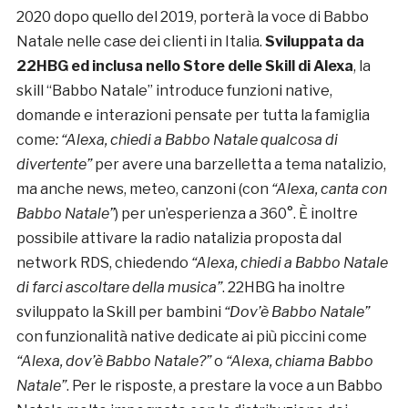
2020 dopo quello del 2019, porterà la voce di Babbo
Natale nelle case dei clienti in Italia.
Sviluppata da
22HBG ed inclusa nello Store delle Skill di Alexa
, la
skill “Babbo Natale” introduce funzioni native,
domande e interazioni pensate per tutta la famiglia
come
: “Alexa, chiedi a Babbo Natale qualcosa di
divertente”
per avere una barzelletta a tema natalizio,
ma anche news, meteo, canzoni (con
“Alexa, canta con
Babbo Natale”
) per un’esperienza a 360°. È inoltre
possibile attivare la radio natalizia proposta dal
network RDS, chiedendo
“Alexa, chiedi a Babbo Natale
di farci ascoltare della musica”
. 22HBG ha inoltre
sviluppato la Skill per bambini
“Dov’è Babbo Natale”
con funzionalità native dedicate ai più piccini come
“Alexa, dov’è Babbo Natale?”
o
“Alexa, chiama Babbo
Natale”
. Per le risposte, a prestare la voce a un Babbo