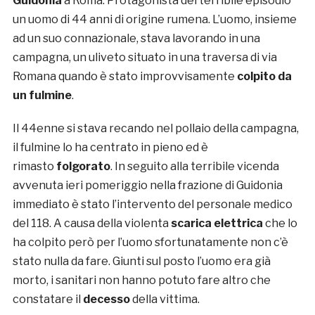
Guidonia
a Roma. Protagonista del terribile episodio
un uomo di 44 anni di origine rumena. L’uomo, insieme
ad un suo connazionale, stava lavorando in una
campagna, un uliveto situato in una traversa di via
Romana quando è stato improvvisamente
colpito da
un fulmine
.
Il 44enne si stava recando nel pollaio della campagna,
il fulmine lo ha centrato in pieno ed è
rimasto
folgorato
. In seguito alla terribile vicenda
avvenuta ieri pomeriggio nella frazione di Guidonia
immediato è stato l’intervento del personale medico
del 118. A causa della violenta
scarica elettrica
che lo
ha colpito però per l’uomo sfortunatamente non c’è
stato nulla da fare. Giunti sul posto l’uomo era già
morto, i sanitari non hanno potuto fare altro che
constatare il
decesso
della vittima.