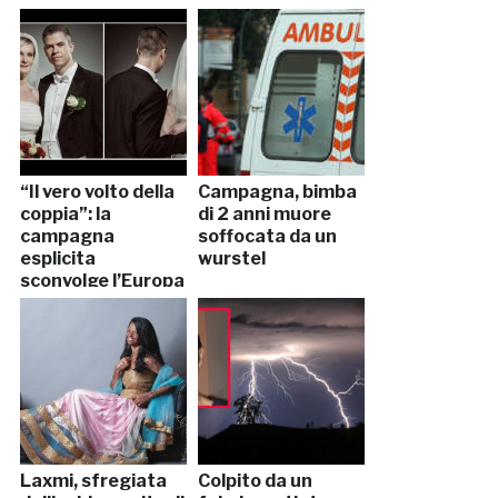
“Il vero volto della
Campagna, bimba
coppia”: la
di 2 anni muore
campagna
soffocata da un
esplicita
wurstel
sconvolge l’Europa
Laxmi, sfregiata
Colpito da un