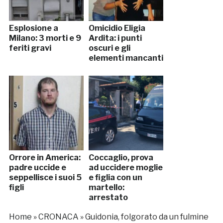
Esplosione a
Omicidio Eligia
Milano: 3 morti e 9
Ardita: i punti
feriti gravi
oscuri e gli
elementi mancanti
Orrore in America:
Coccaglio, prova
padre uccide e
ad uccidere moglie
seppellisce i suoi 5
e figlia con un
figli
martello:
arrestato
Home
»
CRONACA
»
Guidonia, folgorato da un fulmine