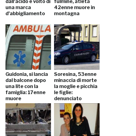
dall’acido e volto di
fulmine, atleta
una marca
42enne muore in
d’abbigliamento
montagna
Guidonia, si lancia
Soresina, 53enne
dal balcone dopo
minaccia di morte
una lite con la
la moglie e picchia
famiglia: 17enne
le figlie:
muore
denunciato