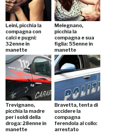
Leini, picchia la
Melegnano,
compagna con
picchia la
calci e pugni:
compagna e sua
32enne in
figlia: 55enne in
manette
manette
Trevignano,
Bravetta, tenta di
picchia la madre
uccidere la
per i soldi della
compagna
droga: 28enne in
ferendola al collo:
manette
arrestato