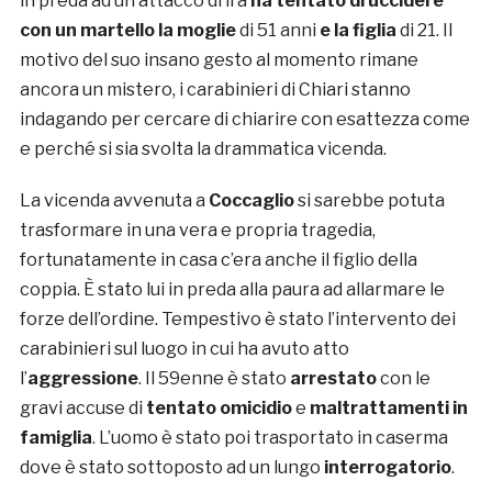
in preda ad un attacco di ira
ha tentato di uccidere
con un martello la moglie
di 51 anni
e la figlia
di 21. Il
motivo del suo insano gesto al momento rimane
ancora un mistero, i carabinieri di Chiari stanno
indagando per cercare di chiarire con esattezza come
e perché si sia svolta la drammatica vicenda.
La vicenda avvenuta a
Coccaglio
si sarebbe potuta
trasformare in una vera e propria tragedia,
fortunatamente in casa c’era anche il figlio della
coppia. È stato lui in preda alla paura ad allarmare le
forze dell’ordine. Tempestivo è stato l’intervento dei
carabinieri sul luogo in cui ha avuto atto
l’
aggressione
. Il 59enne è stato
arrestato
con le
gravi accuse di
tentato omicidio
e
maltrattamenti in
famiglia
. L’uomo è stato poi trasportato in caserma
dove è stato sottoposto ad un lungo
interrogatorio
.