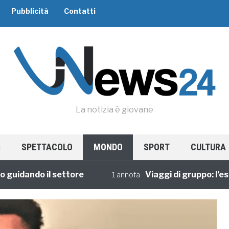
Pubblicità
Contatti
La notizia è giovane
SPETTACOLO
MONDO
SPORT
CULTURA
dando il settore
Viaggi di gruppo: l’esperi
1 annofa