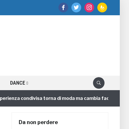
facebook
twitter
instagram
feedburner
DANCE
enza condivisa torna di moda ma cambia faccia
4 ann
Da non perdere