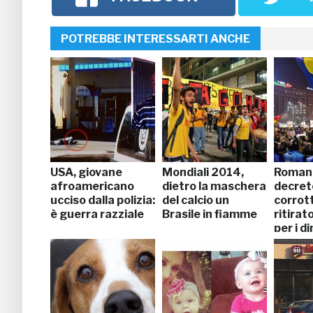
POTREBBE INTERESSARTI ANCHE
USA, giovane
Mondiali 2014,
Romania
afroamericano
dietro la maschera
decret
ucciso dalla polizia:
del calcio un
corrott
è guerra razziale
Brasile in fiamme
ritirato
per i d