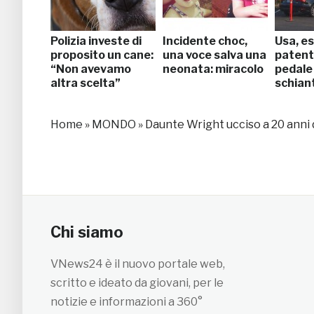
Polizia investe di
Incidente choc,
Usa, e
proposito un cane:
una voce salva una
patent
“Non avevamo
neonata: miracolo
pedale 
altra scelta”
schian
Home
»
MONDO
»
Daunte Wright ucciso a 20 anni 
Chi siamo
VNews24 è il nuovo portale web,
scritto e ideato da giovani, per le
notizie e informazioni a 360°