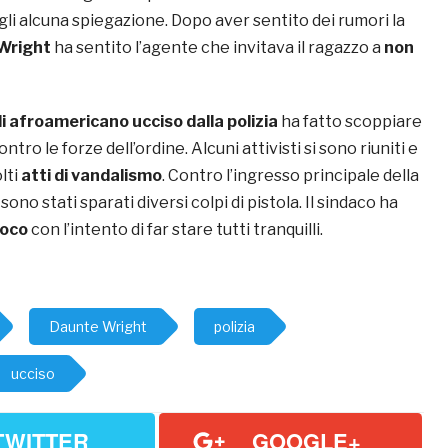
gli alcuna spiegazione. Dopo aver sentito dei rumori la
Wright
ha sentito l’agente che invitava il ragazzo a
non
i afroamericano ucciso dalla polizia
ha fatto scoppiare
ntro le forze dell’ordine. Alcuni attivisti si sono riuniti e
lti
atti di vandalismo
. Contro l’ingresso principale della
 sono stati sparati diversi colpi di pistola. Il sindaco ha
uoco
con l’intento di far stare tutti tranquilli.
Daunte Wright
polizia
ucciso
TWITTER
GOOGLE+