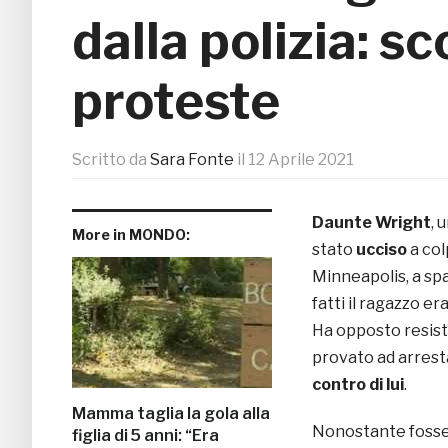
dalla polizia: 
proteste
Scritto da
Sara Fonte
il
12 Aprile 2021
Daunte Wright
, 
More in MONDO:
stato
ucciso
a col
Minneapolis, a spar
fatti il ragazzo e
Ha opposto resist
provato ad arrest
contro di lui
.
Mamma taglia la gola alla
Nonostante fosse
figlia di 5 anni: “Era