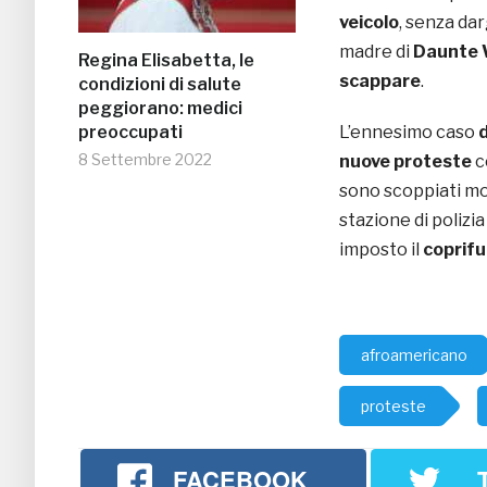
veicolo
, senza dar
madre di
Daunte 
Regina Elisabetta, le
scappare
.
condizioni di salute
peggiorano: medici
preoccupati
L’ennesimo caso
d
8 Settembre 2022
nuove proteste
co
sono scoppiati mo
stazione di polizia
imposto il
coprif
afroamericano
proteste
FACEBOOK