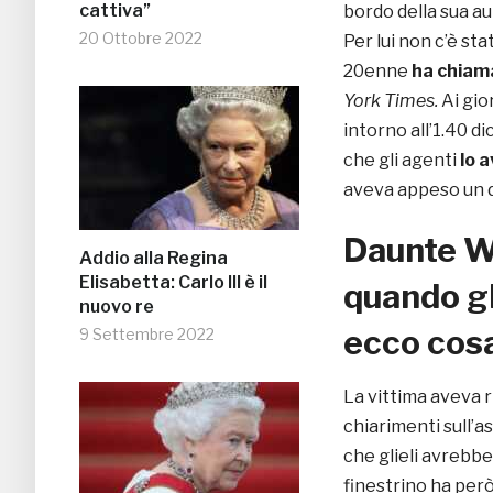
cattiva”
bordo della sua au
20 Ottobre 2022
Per lui non c’è stat
20enne
ha chiam
York Times.
Ai gio
intorno all’1.40 d
che gli agenti
lo 
aveva appeso un 
Daunte W
Addio alla Regina
Elisabetta: Carlo III è il
quando gl
nuovo re
ecco cosa
9 Settembre 2022
La vittima aveva ri
chiarimenti sull’as
che glieli avrebbe
finestrino ha però