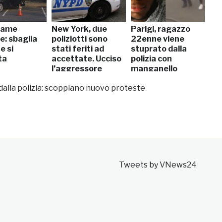
same
New York, due
Parigi, ragazzo
e: sbaglia
poliziotti sono
22enne viene
e si
stati feriti ad
stuprato dalla
ta
accettate. Ucciso
polizia con
l’aggressore
manganello
dalla polizia: scoppiano nuovo proteste
Tweets by VNews24