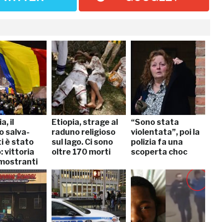
, il
Etiopia, strage al
“Sono stata
o salva-
raduno religioso
violentata”, poi la
i è stato
sul lago. Ci sono
polizia fa una
: vittoria
oltre 170 morti
scoperta choc
imostranti